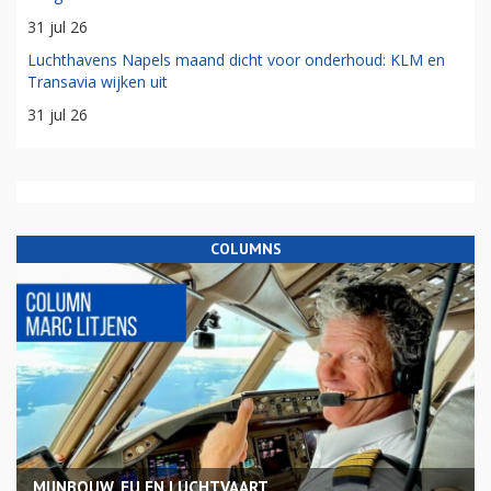
31 jul 26
Luchthavens Napels maand dicht voor onderhoud: KLM en
Transavia wijken uit
31 jul 26
COLUMNS
MIJNBOUW, EU EN LUCHTVAART