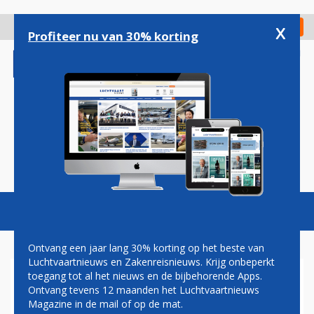
Overslaan
en
x
Digitaal Magazine
Registreer
Check in
naar
Profiteer nu van 30% korting
de
inhoud
gaan
Magazine
Podcasts
Vacatures
Toggl
naviga
Ontvang een jaar lang 30% korting op het beste van
Luchtvaartnieuws en Zakenreisnieuws. Krijg onbeperkt
toegang tot al het nieuws en de bijbehorende Apps.
RUIMTEVAART
Ontvang tevens 12 maanden het Luchtvaartnieuws
Magazine in de mail of op de mat.