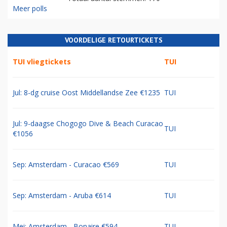
Meer polls
VOORDELIGE RETOURTICKETS
TUI vliegtickets
TUI
Jul: 8-dg cruise Oost Middellandse Zee €1235
TUI
Jul: 9-daagse Chogogo Dive & Beach Curacao
TUI
€1056
Sep: Amsterdam - Curacao €569
TUI
Sep: Amsterdam - Aruba €614
TUI
Mei: Amsterdam - Bonaire €594
TUI