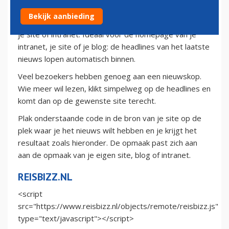
Het laatste nieuws van de websites van Reismedia
Bekijk aanbieding
kun je nu eenvoudig aanbieden aan de bezoekers van
je site of intranet. Ideaal voor de homepage van je
intranet, je site of je blog: de headlines van het laatste
nieuws lopen automatisch binnen.
Veel bezoekers hebben genoeg aan een nieuwskop.
Wie meer wil lezen, klikt simpelweg op de headlines en
komt dan op de gewenste site terecht.
Plak onderstaande code in de bron van je site op de
plek waar je het nieuws wilt hebben en je krijgt het
resultaat zoals hieronder. De opmaak past zich aan
aan de opmaak van je eigen site, blog of intranet.
REISBIZZ.NL
<script
src="https://www.reisbizz.nl/objects/remote/reisbizz.js"
type="text/javascript"></script>