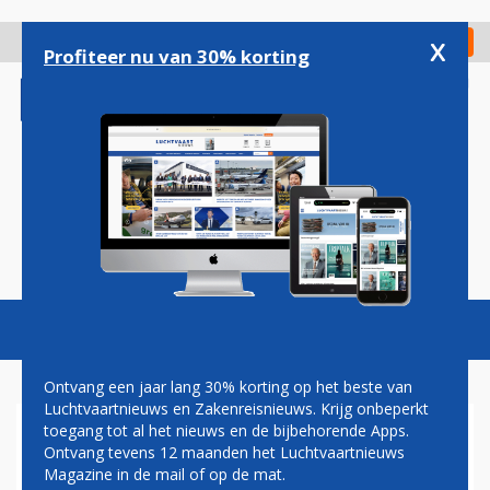
Overslaan
en
x
Digitaal Magazine
Registreer
Check in
naar
Profiteer nu van 30% korting
de
inhoud
gaan
Magazine
Podcasts
Vacatures
Toggl
naviga
Ontvang een jaar lang 30% korting op het beste van
Luchtvaartnieuws en Zakenreisnieuws. Krijg onbeperkt
toegang tot al het nieuws en de bijbehorende Apps.
NIEUWSSCRIPT
Ontvang tevens 12 maanden het Luchtvaartnieuws
Magazine in de mail of op de mat.