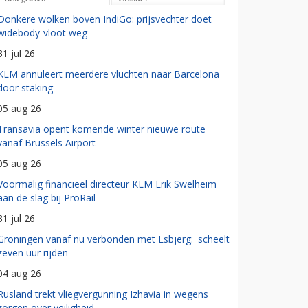
Donkere wolken boven IndiGo: prijsvechter doet
widebody-vloot weg
31 jul 26
KLM annuleert meerdere vluchten naar Barcelona
door staking
05 aug 26
Transavia opent komende winter nieuwe route
vanaf Brussels Airport
05 aug 26
Voormalig financieel directeur KLM Erik Swelheim
aan de slag bij ProRail
31 jul 26
Groningen vanaf nu verbonden met Esbjerg: 'scheelt
zeven uur rijden'
04 aug 26
Rusland trekt vliegvergunning Izhavia in wegens
zorgen over veiligheid