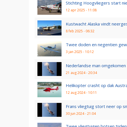
Stichting Hoogvliegers start nie
12 apr 2025 - 11:08
Kustwacht Alaska vindt neergest
8 feb 2025 - 06:32
Twee doden en negentien gewond
3 jan 2025 - 10:12
Nederlandse man omgekomen do
21 aug 2024 - 20:34
Helikopter crasht op dak Australi
12 aug 2024 - 10:11
Frans vliegtuig stort neer op 
30 jun 2024 - 21:04
Twee vliegtuigen botsen tijden