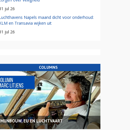
31 jul 26
Luchthavens Napels maand dicht voor onderhoud:
KLM en Transavia wijken uit
31 jul 26
COLUMNS
MIJNBOUW, EU EN LUCHTVAART