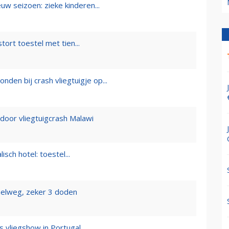
uw seizoen: zieke kinderen...
ort toestel met tien...
en bij crash vliegtuigje op...
or vliegtuigcrash Malawi
sch hotel: toestel...
snelweg, zeker 3 doden
s vliegshow in Portugal