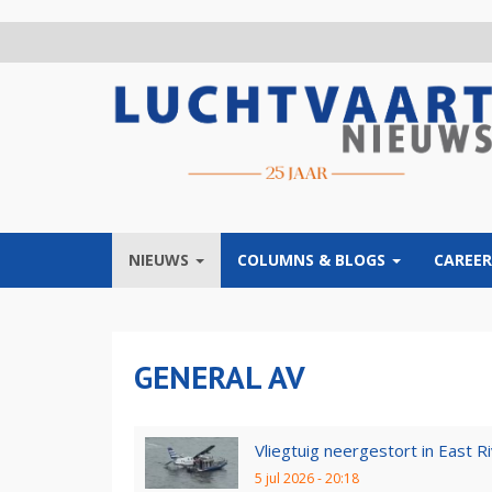
Overslaan
en
naar
de
inhoud
gaan
NIEUWS
COLUMNS & BLOGS
CAREER
GENERAL AV
Vliegtuig neergestort in East R
5 jul 2026 - 20:18