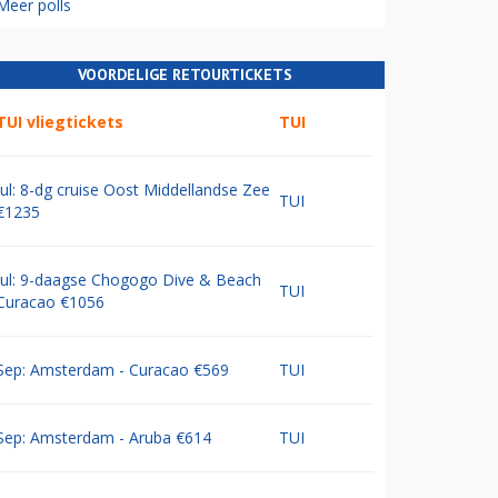
Meer polls
VOORDELIGE RETOURTICKETS
TUI vliegtickets
TUI
Jul: 8-dg cruise Oost Middellandse Zee
TUI
€1235
Jul: 9-daagse Chogogo Dive & Beach
TUI
Curacao €1056
Sep: Amsterdam - Curacao €569
TUI
Sep: Amsterdam - Aruba €614
TUI