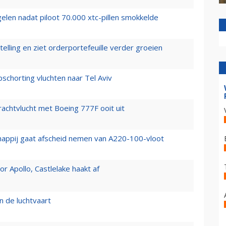
elen nadat piloot 70.000 xtc-pillen smokkelde
elling en ziet orderportefeuille verder groeien
chorting vluchten naar Tel Aviv
vrachtvlucht met Boeing 777F ooit uit
happij gaat afscheid nemen van A220-100-vloot
 Apollo, Castlelake haakt af
n de luchtvaart