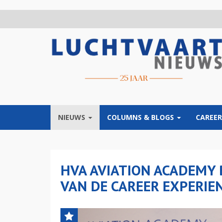
Overslaan
en
naar
de
inhoud
gaan
NIEUWS
COLUMNS & BLOGS
CAREER
HVA AVIATION ACADEMY 
VAN DE CAREER EXPERIE