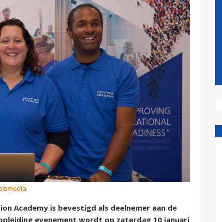
Reismedia
on Academy is bevestigd als deelnemer aan de
 opleiding evenement wordt op zaterdag 10 januari