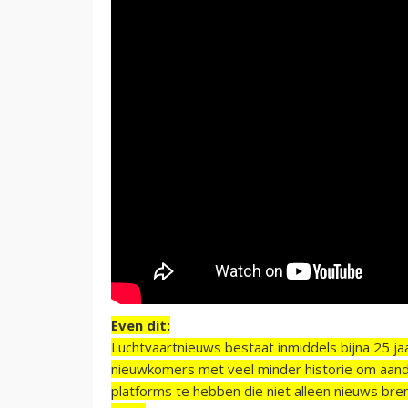
Even dit:
Luchtvaartnieuws bestaat inmiddels bijna 25 jaa
nieuwkomers met veel minder historie om aand
platforms te hebben die niet alleen nieuws bre