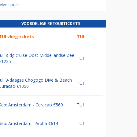
Meer polls
VOORDELIGE RETOURTICKETS
TUI vliegtickets
TUI
Jul: 8-dg cruise Oost Middellandse Zee
TUI
€1235
Jul: 9-daagse Chogogo Dive & Beach
TUI
Curacao €1056
Sep: Amsterdam - Curacao €569
TUI
Sep: Amsterdam - Aruba €614
TUI