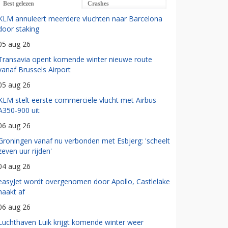
Best gelezen
Crashes
KLM annuleert meerdere vluchten naar Barcelona
door staking
05 aug 26
Transavia opent komende winter nieuwe route
vanaf Brussels Airport
05 aug 26
KLM stelt eerste commerciële vlucht met Airbus
A350-900 uit
06 aug 26
Groningen vanaf nu verbonden met Esbjerg: 'scheelt
zeven uur rijden'
04 aug 26
easyJet wordt overgenomen door Apollo, Castlelake
haakt af
06 aug 26
Luchthaven Luik krijgt komende winter weer