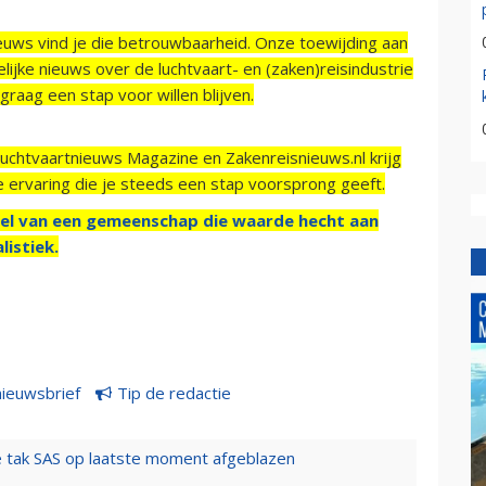
ieuws vind je die betrouwbaarheid. Onze toewijding aan
ijke nieuws over de luchtvaart- en (zaken)reisindustrie
raag een stap voor willen blijven.
Luchtvaartnieuws Magazine en Zakenreisnieuws.nl krijg
e ervaring die je steeds een stap voorsprong geeft.
el van een gemeenschap die waarde hecht aan
listiek.
nieuwsbrief
Tip de redactie
 tak SAS op laatste moment afgeblazen