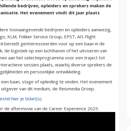
hillende bedrijven, opleiders en sprekers maken de
anisatie. Het evenement vindt dit jaar plaats
ndere toonaangevende bedrijven en opleiders aanwezig,
o, KLM, Fokker Service Group, EPST, AIS Flight
vA bereidt geïnteresseerden voor op een baan in de
k, de logistiek op een luchthaven of het uitvoeren van
emen aan het selectieprogramma voor een traject tot
 interactieve sessies plaats, waarbij diverse sprekers de
elijkheden en persoonlijke ontwikkeling.
 een baan, stage of opleiding te vinden. Het evenement
e uitgever van dit medium, de Reismedia Groep.
stel hier je ticket(s).
der de aftermovie van de Career Experience 2025.