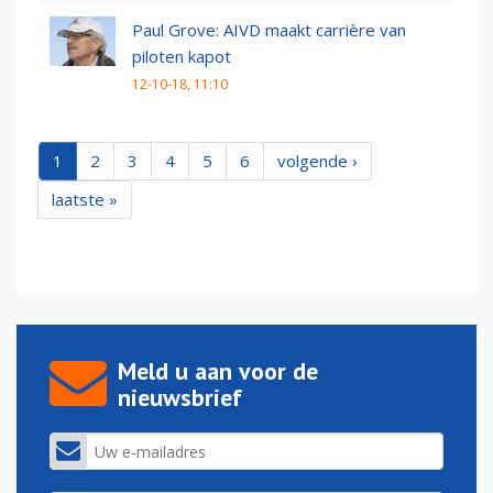
Paul Grove: AIVD maakt carrière van
piloten kapot
12-10-18, 11:10
1
2
3
4
5
6
volgende ›
laatste »
Meld u aan voor de
nieuwsbrief