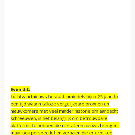
Even dit:
Luchtvaartnieuws bestaat inmiddels bijna 25 jaar. In
een tijd waarin talloze vergelijkbare bronnen en
nieuwkomers met veel minder historie om aandacht
schreeuwen, is het belangrijk om betrouwbare
platforms te hebben die niet alleen nieuws brengen,
maar ook perspectief en verhalen die er echt toe