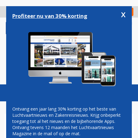
Overslaan
en
x
Digitaal Magazine
Registreer
Check in
naar
Profiteer nu van 30% korting
de
inhoud
gaan
Magazine
Podcasts
Vacatures
Toggl
naviga
Ontvang een jaar lang 30% korting op het beste van
Luchtvaartnieuws en Zakenreisnieuws. Krijg onbeperkt
toegang tot al het nieuws en de bijbehorende Apps.
F-35'S UIT LEEUWARDEN EN
Ontvang tevens 12 maanden het Luchtvaartnieuws
VOLKEL GAAN RUSSEN
Magazine in de mail of op de mat.