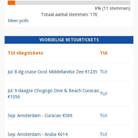
6% (11 stemmen)
Totaal aantal stemmen: 170
Meer polls
VOORDELIGE RETOURTICKETS
TUI vliegtickets
TUI
Jul: 8-dg cruise Oost Middellandse Zee €1235
TUI
Jul: 9-daagse Chogogo Dive & Beach Curacao
TUI
€1056
Sep: Amsterdam - Curacao €569
TUI
Sep: Amsterdam - Aruba €614
TUI