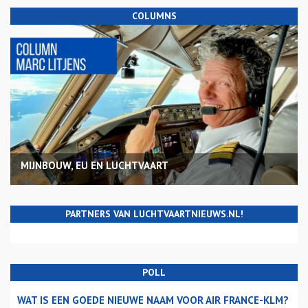
COLUMNS
MIJNBOUW, EU EN LUCHTVAART
PARTNERS VAN LUCHTVAARTNIEUWS.NL!
POLL
WAT IS EEN GOEDE NIEUWE NAAM VOOR AIR FRANCE-KLM?