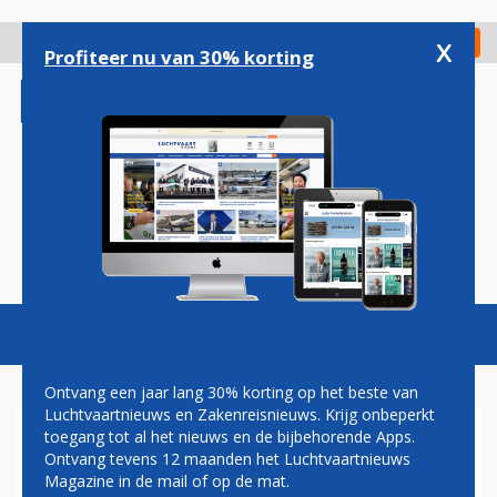
Overslaan
en
x
Digitaal Magazine
Registreer
Check in
naar
Profiteer nu van 30% korting
de
inhoud
gaan
Magazine
Podcasts
Vacatures
Toggl
naviga
Ontvang een jaar lang 30% korting op het beste van
Luchtvaartnieuws en Zakenreisnieuws. Krijg onbeperkt
toegang tot al het nieuws en de bijbehorende Apps.
AIRPORTS
Ontvang tevens 12 maanden het Luchtvaartnieuws
Magazine in de mail of op de mat.