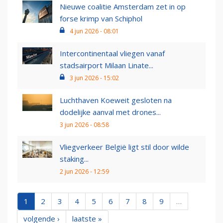
Nieuwe coalitie Amsterdam zet in op
forse krimp van Schiphol
4 jun 2026 - 08:01
Intercontinentaal vliegen vanaf
stadsairport Milaan Linate...
3 jun 2026 - 15:02
Luchthaven Koeweit gesloten na
dodelijke aanval met drones...
3 jun 2026 - 08:58
Vliegverkeer België ligt stil door wilde
staking...
2 jun 2026 - 12:59
1
2
3
4
5
6
7
8
9
…
volgende ›
laatste »