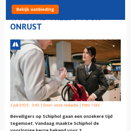
BEVEILIGINGSBEDRIJVEN:
Bekijk aanbieding
VAKBOND VREEST VOOR
ONRUST
2 juli 2025 - 3:45 | Door:
onze redactie
| Foto: I-SEC
Beveiligers op Schiphol gaan een onzekere tijd
tegemoet. Vandaag maakte Schiphol de
voorlopige keuze bekend voor 3