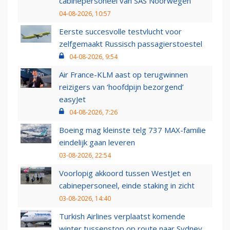
cabinepersoneel van SAS Noorwegen
04-08-2026, 10:57
Eerste succesvolle testvlucht voor
zelfgemaakt Russisch passagierstoestel
04-08-2026, 9:54
Air France-KLM aast op terugwinnen
reizigers van ‘hoofdpijn bezorgend’
easyJet
04-08-2026, 7:26
Boeing mag kleinste telg 737 MAX-familie
eindelijk gaan leveren
03-08-2026, 22:54
Voorlopig akkoord tussen WestJet en
cabinepersoneel, einde staking in zicht
03-08-2026, 14:40
Turkish Airlines verplaatst komende
winter tussenstop op route naar Sydney