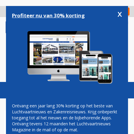
Overslaan
en
x
Digitaal Magazine
Registreer
Check in
naar
Profiteer nu van 30% korting
de
inhoud
gaan
Magazine
Podcasts
Vacatures
Toggl
naviga
Ontvang een jaar lang 30% korting op het beste van
Luchtvaartnieuws en Zakenreisnieuws. Krijg onbeperkt
toegang tot al het nieuws en de bijbehorende Apps.
SCHIPHOL VAN VIJF NAAR
Ontvang tevens 12 maanden het Luchtvaartnieuws
DRIE
Magazine in de mail of op de mat.