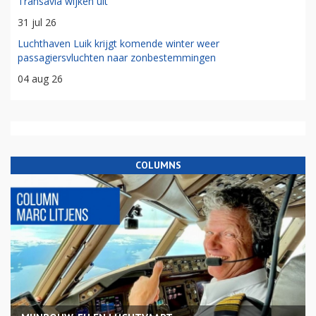
Transavia wijken uit
31 jul 26
Luchthaven Luik krijgt komende winter weer
passagiersvluchten naar zonbestemmingen
04 aug 26
COLUMNS