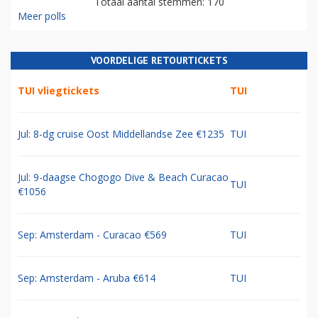
Totaal aantal stemmen: 170
Meer polls
VOORDELIGE RETOURTICKETS
TUI vliegtickets
TUI
Jul: 8-dg cruise Oost Middellandse Zee €1235
TUI
Jul: 9-daagse Chogogo Dive & Beach Curacao
TUI
€1056
Sep: Amsterdam - Curacao €569
TUI
Sep: Amsterdam - Aruba €614
TUI