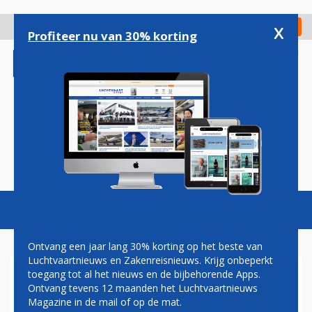
Overslaan
en
x
Digitaal Magazine
Registreer
Check in
naar
Profiteer nu van 30% korting
de
inhoud
gaan
Magazine
Podcasts
Vacatures
Toggl
naviga
Ontvang een jaar lang 30% korting op het beste van
Luchtvaartnieuws en Zakenreisnieuws. Krijg onbeperkt
toegang tot al het nieuws en de bijbehorende Apps.
ZAKENREIS SOCIETY AFTER
Ontvang tevens 12 maanden het Luchtvaartnieuws
SUMMER GATHERING
Magazine in de mail of op de mat.