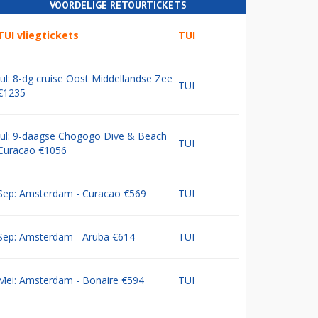
VOORDELIGE RETOURTICKETS
TUI vliegtickets
TUI
Jul: 8-dg cruise Oost Middellandse Zee
TUI
€1235
Jul: 9-daagse Chogogo Dive & Beach
TUI
Curacao €1056
Sep: Amsterdam - Curacao €569
TUI
Sep: Amsterdam - Aruba €614
TUI
Mei: Amsterdam - Bonaire €594
TUI