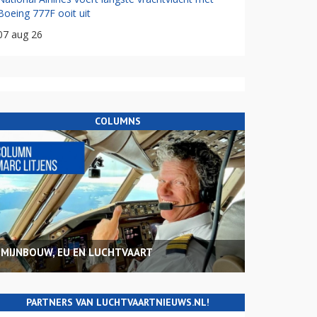
Boeing 777F ooit uit
07 aug 26
COLUMNS
MIJNBOUW, EU EN LUCHTVAART
PARTNERS VAN LUCHTVAARTNIEUWS.NL!