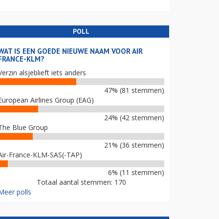
POLL
WAT IS EEN GOEDE NIEUWE NAAM VOOR AIR
FRANCE-KLM?
Verzin alsjeblieft iets anders
47% (81 stemmen)
European Airlines Group (EAG)
24% (42 stemmen)
The Blue Group
21% (36 stemmen)
Air-France-KLM-SAS(-TAP)
6% (11 stemmen)
Totaal aantal stemmen: 170
Meer polls