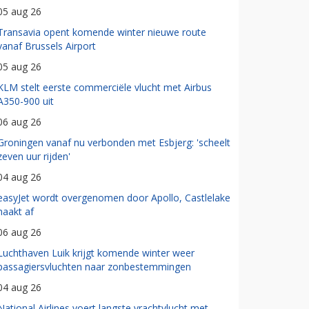
05 aug 26
Transavia opent komende winter nieuwe route
vanaf Brussels Airport
05 aug 26
KLM stelt eerste commerciële vlucht met Airbus
A350-900 uit
06 aug 26
Groningen vanaf nu verbonden met Esbjerg: 'scheelt
zeven uur rijden'
04 aug 26
easyJet wordt overgenomen door Apollo, Castlelake
haakt af
06 aug 26
Luchthaven Luik krijgt komende winter weer
passagiersvluchten naar zonbestemmingen
04 aug 26
National Airlines voert langste vrachtvlucht met