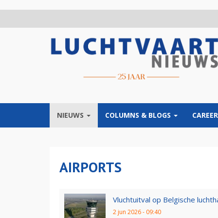
Overslaan
en
naar
de
inhoud
gaan
NIEUWS
COLUMNS & BLOGS
CAREER
AIRPORTS
Vluchtuitval op Belgische luchth
2 jun 2026 - 09:40