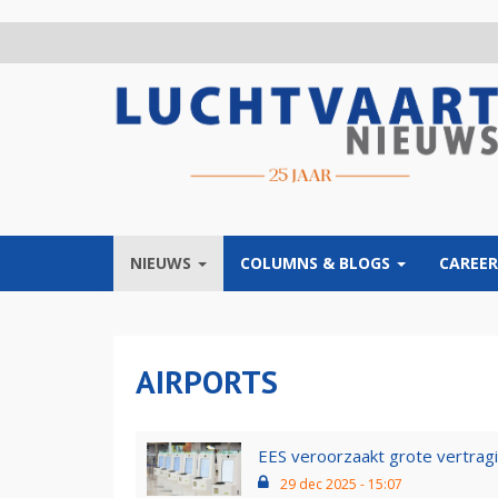
Overslaan
en
naar
de
inhoud
gaan
NIEUWS
COLUMNS & BLOGS
CAREER
AIRPORTS
EES veroorzaakt grote vertrag
29 dec 2025 - 15:07