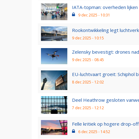
IATA-topman: overheden lijken 
9 dec 2025 - 10:31
Rookontwikkeling legt luchtverk
9 dec 2025 - 10:15
Zelensky bevestigt: drones nader
9 dec 2025 - 08:45
EU-luchtvaart groeit: Schiphol bl
8 dec 2025 - 12:02
Deel Heathrow gesloten vanw
7 dec 2025 - 12:12
Felle kritiek op hogere drop-off 
6 dec 2025 - 14:52