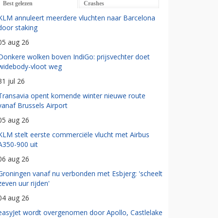
Best gelezen
Crashes
KLM annuleert meerdere vluchten naar Barcelona
door staking
05 aug 26
Donkere wolken boven IndiGo: prijsvechter doet
widebody-vloot weg
31 jul 26
Transavia opent komende winter nieuwe route
vanaf Brussels Airport
05 aug 26
KLM stelt eerste commerciële vlucht met Airbus
A350-900 uit
06 aug 26
Groningen vanaf nu verbonden met Esbjerg: 'scheelt
zeven uur rijden'
04 aug 26
easyJet wordt overgenomen door Apollo, Castlelake