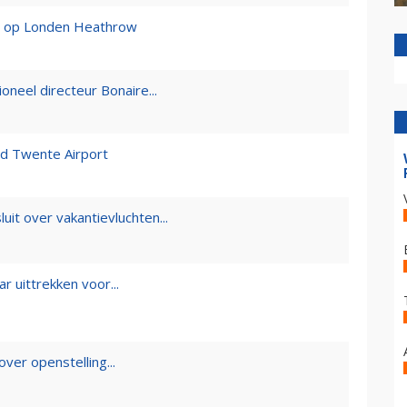
ge op Londen Heathrow
neel directeur Bonaire...
end Twente Airport
uit over vakantievluchten...
r uittrekken voor...
over openstelling...