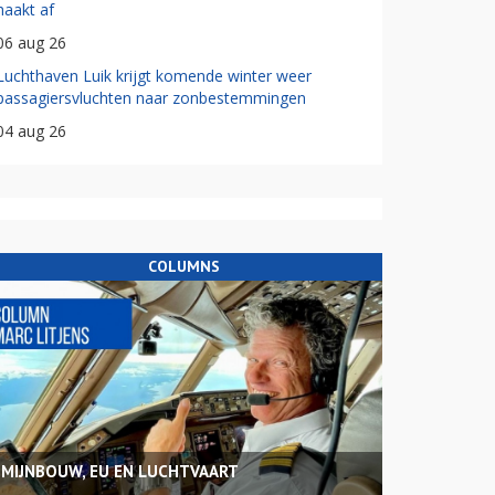
haakt af
06 aug 26
Luchthaven Luik krijgt komende winter weer
passagiersvluchten naar zonbestemmingen
04 aug 26
COLUMNS
MIJNBOUW, EU EN LUCHTVAART