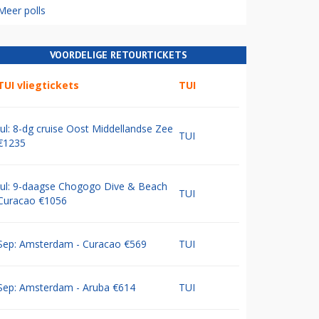
Meer polls
VOORDELIGE RETOURTICKETS
TUI vliegtickets
TUI
Jul: 8-dg cruise Oost Middellandse Zee
TUI
€1235
Jul: 9-daagse Chogogo Dive & Beach
TUI
Curacao €1056
Sep: Amsterdam - Curacao €569
TUI
Sep: Amsterdam - Aruba €614
TUI