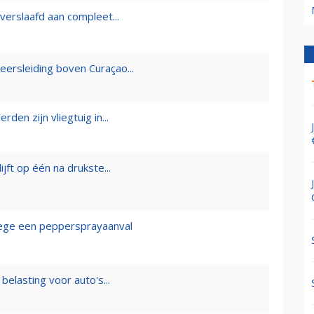
verslaafd aan compleet...
eersleiding boven Curaçao...
den zijn vliegtuig in...
ijft op één na drukste...
ege een peppersprayaanval
belasting voor auto's...