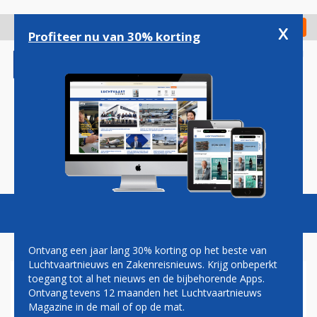
Overslaan
en
x
Digitaal Magazine
Registreer
Check in
naar
Profiteer nu van 30% korting
de
inhoud
gaan
Magazine
Podcasts
Vacatures
Toggl
naviga
Ontvang een jaar lang 30% korting op het beste van
Luchtvaartnieuws en Zakenreisnieuws. Krijg onbeperkt
toegang tot al het nieuws en de bijbehorende Apps.
MEER PASSAGIERS EN
Ontvang tevens 12 maanden het Luchtvaartnieuws
VLIEGTUIGEN OP
Magazine in de mail of op de mat.