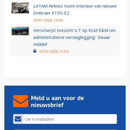
LATAM Airlines toont interieur van nieuwe
Embraer E195-E2
29-07-2026, 13:34
Verscherpt toezicht ILT op KLM E&M om
administratieve verslaglegging: ‘Zwaar
middel’
29-07-2026, 11:54
Meld u aan voor de
nieuwsbrief