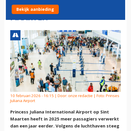
LUCHTHAVEN SINT
Bekijk aanbieding
MAARTEN
10 februari 2026 - 16:15 | Door:
onze redactie
| Foto: Prinses
Juliana Airport
Princess Juliana International Airport op Sint
Maarten heeft in 2025 meer passagiers verwerkt
dan een jaar eerder. Volgens de luchthaven steeg