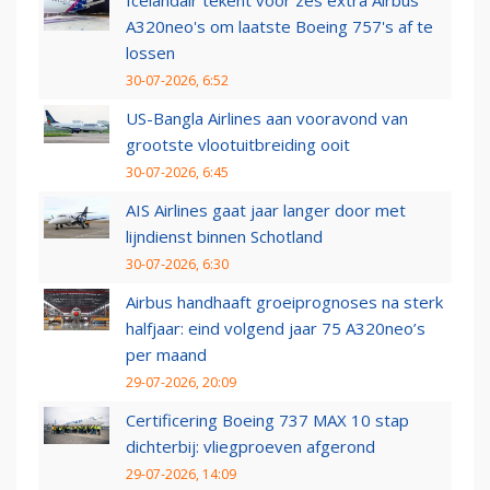
Icelandair tekent voor zes extra Airbus
A320neo's om laatste Boeing 757's af te
lossen
30-07-2026, 6:52
US-Bangla Airlines aan vooravond van
grootste vlootuitbreiding ooit
30-07-2026, 6:45
AIS Airlines gaat jaar langer door met
lijndienst binnen Schotland
30-07-2026, 6:30
Airbus handhaaft groeiprognoses na sterk
halfjaar: eind volgend jaar 75 A320neo’s
per maand
29-07-2026, 20:09
Certificering Boeing 737 MAX 10 stap
dichterbij: vliegproeven afgerond
29-07-2026, 14:09