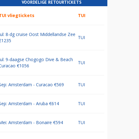
VOORDELIGE RETOURTICKETS
TUI vliegtickets
TUI
Jul: 8-dg cruise Oost Middellandse Zee
TUI
€1235
Jul: 9-daagse Chogogo Dive & Beach
TUI
Curacao €1056
Sep: Amsterdam - Curacao €569
TUI
Sep: Amsterdam - Aruba €614
TUI
Mei: Amsterdam - Bonaire €594
TUI