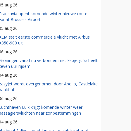
05 aug 26
Transavia opent komende winter nieuwe route
vanaf Brussels Airport
05 aug 26
KLM stelt eerste commerciële vlucht met Airbus
A350-900 uit
06 aug 26
Groningen vanaf nu verbonden met Esbjerg: 'scheelt
zeven uur rijden'
04 aug 26
easyJet wordt overgenomen door Apollo, Castlelake
haakt af
06 aug 26
Luchthaven Luik krijgt komende winter weer
passagiersvluchten naar zonbestemmingen
04 aug 26
National Airlines voert langste vrachtvlucht met