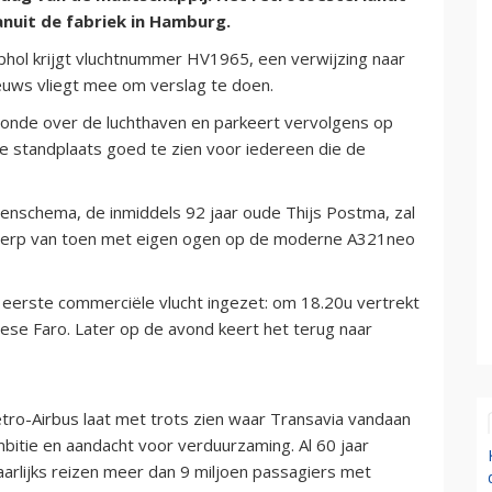
anuit de fabriek in Hamburg.
hol krijgt vluchtnummer HV1965, een verwijzing naar
ieuws vliegt mee om verslag te doen.
ronde over de luchthaven en parkeert vervolgens op
e standplaats goed te zien voor iedereen die de
renschema, de inmiddels 92 jaar oude Thijs Postma, zal
ntwerp van toen met eigen ogen op de moderne A321neo
eerste commerciële vlucht ingezet: om 18.20u vertrekt
gese Faro. Later op de avond keert het terug naar
tro-Airbus laat met trots zien waar Transavia vandaan
bitie en aandacht voor verduurzaming. Al 60 jaar
aarlijks reizen meer dan 9 miljoen passagiers met