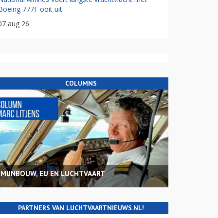
Boeing 777F ooit uit
07 aug 26
COLUMNS
MIJNBOUW, EU EN LUCHTVAART
PARTNERS VAN LUCHTVAARTNIEUWS.NL!