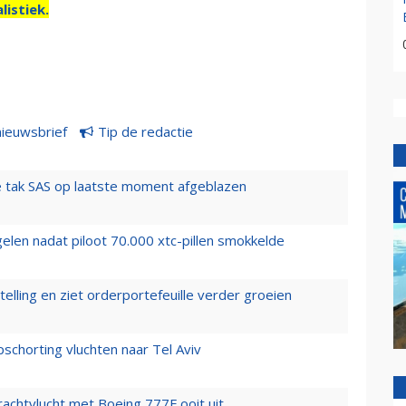
listiek.
nieuwsbrief
Tip de redactie
 tak SAS op laatste moment afgeblazen
elen nadat piloot 70.000 xtc-pillen smokkelde
elling en ziet orderportefeuille verder groeien
chorting vluchten naar Tel Aviv
vrachtvlucht met Boeing 777F ooit uit