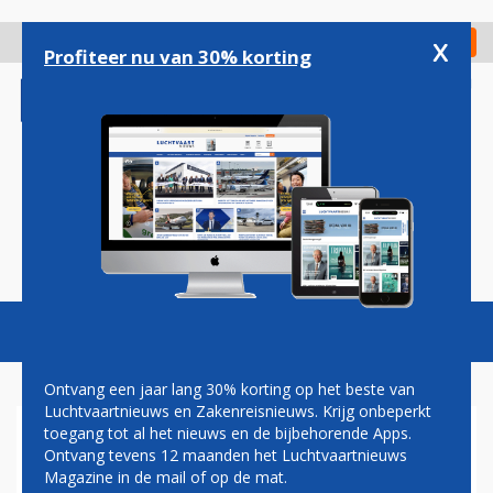
Overslaan
en
x
Digitaal Magazine
Registreer
Check in
naar
Profiteer nu van 30% korting
de
inhoud
gaan
Magazine
Podcasts
Vacatures
Toggl
naviga
Ontvang een jaar lang 30% korting op het beste van
Luchtvaartnieuws en Zakenreisnieuws. Krijg onbeperkt
toegang tot al het nieuws en de bijbehorende Apps.
RETRO
Ontvang tevens 12 maanden het Luchtvaartnieuws
Magazine in de mail of op de mat.