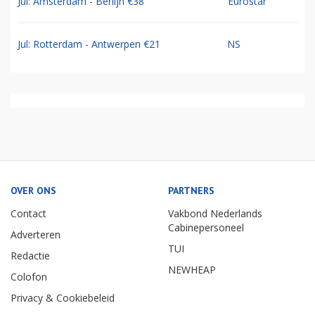
Jul: Amsterdam - Berlijn €38
Eurostar
Jul: Rotterdam - Antwerpen €21
NS
OVER ONS
PARTNERS
Contact
Vakbond Nederlands
Cabinepersoneel
Adverteren
TUI
Redactie
NEWHEAP
Colofon
Privacy & Cookiebeleid