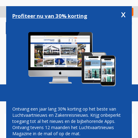
Overslaan
en
x
Digitaal Magazine
Registreer
Check in
naar
Profiteer nu van 30% korting
de
inhoud
gaan
Magazine
Podcasts
Vacatures
Toggl
naviga
Ontvang een jaar lang 30% korting op het beste van
Luchtvaartnieuws en Zakenreisnieuws. Krijg onbeperkt
toegang tot al het nieuws en de bijbehorende Apps.
VERBLINDENDE
Ontvang tevens 12 maanden het Luchtvaartnieuws
ZONNEPANELEN BLIJVEN
Magazine in de mail of op de mat.