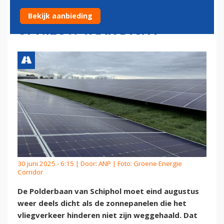
VOORLOPIG: POLDERBAAN
Bekijk aanbieding
OPNIEUW VAAK DICHT
30 juni 2025 - 6:15 | Door:
ANP
| Foto: Groene Energie
Corridor
De Polderbaan van Schiphol moet eind augustus
weer deels dicht als de zonnepanelen die het
vliegverkeer hinderen niet zijn weggehaald. Dat