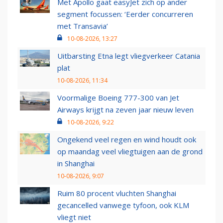
Met Apollo gaat easyJet zich op ander
segment focussen: ‘Eerder concurreren
met Transavia’
10-08-2026, 13:27
Uitbarsting Etna legt vliegverkeer Catania
plat
10-08-2026, 11:34
Voormalige Boeing 777-300 van Jet
Airways krijgt na zeven jaar nieuw leven
10-08-2026, 9:22
Ongekend veel regen en wind houdt ook
op maandag veel vliegtuigen aan de grond
in Shanghai
10-08-2026, 9:07
Ruim 80 procent vluchten Shanghai
gecancelled vanwege tyfoon, ook KLM
vliegt niet