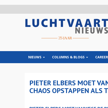
Overslaan
en
naar
de
inhoud
gaan
NIEUWS
COLUMNS & BLOGS
CAREER
PIETER ELBERS MOET VA
CHAOS OPSTAPPEN ALS T