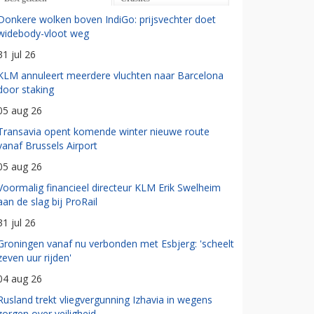
Donkere wolken boven IndiGo: prijsvechter doet
widebody-vloot weg
31 jul 26
KLM annuleert meerdere vluchten naar Barcelona
door staking
05 aug 26
Transavia opent komende winter nieuwe route
vanaf Brussels Airport
05 aug 26
Voormalig financieel directeur KLM Erik Swelheim
aan de slag bij ProRail
31 jul 26
Groningen vanaf nu verbonden met Esbjerg: 'scheelt
zeven uur rijden'
04 aug 26
Rusland trekt vliegvergunning Izhavia in wegens
zorgen over veiligheid