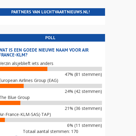
PARTNERS VAN LUCHTVAARTNIEUWS.NL!
POLL
WAT IS EEN GOEDE NIEUWE NAAM VOOR AIR
FRANCE-KLM?
Verzin alsjeblieft iets anders
47% (81 stemmen)
European Airlines Group (EAG)
24% (42 stemmen)
The Blue Group
21% (36 stemmen)
Air-France-KLM-SAS(-TAP)
6% (11 stemmen)
Totaal aantal stemmen: 170