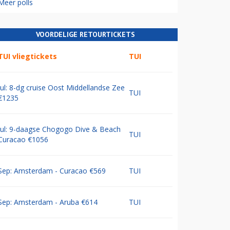
Meer polls
VOORDELIGE RETOURTICKETS
TUI vliegtickets
TUI
Jul: 8-dg cruise Oost Middellandse Zee
TUI
€1235
Jul: 9-daagse Chogogo Dive & Beach
TUI
Curacao €1056
Sep: Amsterdam - Curacao €569
TUI
Sep: Amsterdam - Aruba €614
TUI