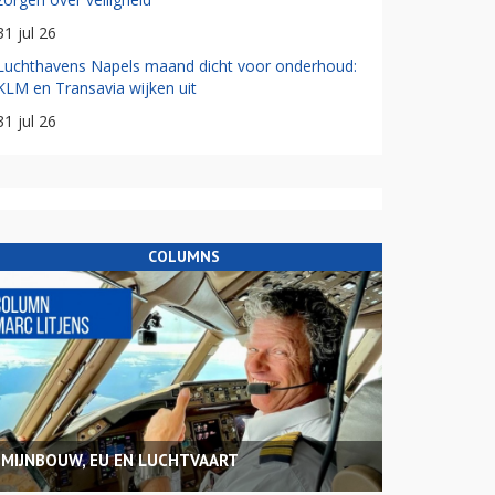
31 jul 26
Luchthavens Napels maand dicht voor onderhoud:
KLM en Transavia wijken uit
31 jul 26
COLUMNS
MIJNBOUW, EU EN LUCHTVAART