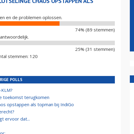
LOTSELINGE CHAOS OPSTAPPEN ALS
lijven en de problemen oplossen.
74% (89 stemmen)
rantwoordelijk.
25% (31 stemmen)
ntal stemmen: 120
RIGE POLLS
e-KLM?
de toekomst terugkomen
aos opstappen als topman bij IndiGo
erecht?
t ervoor dat...
or: