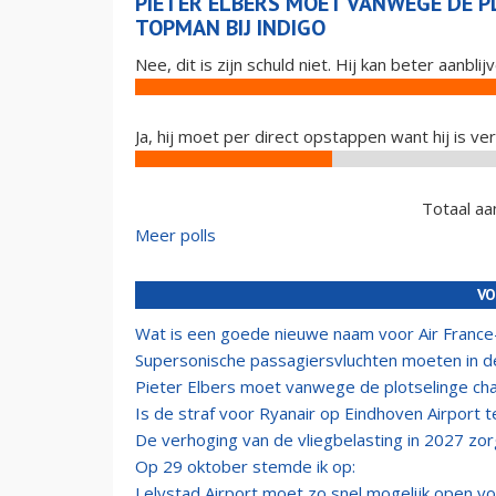
PIETER ELBERS MOET VANWEGE DE P
TOPMAN BIJ INDIGO
Nee, dit is zijn schuld niet. Hij kan beter aanb
Ja, hij moet per direct opstappen want hij is ve
Totaal aa
Meer polls
VO
Wat is een goede nieuwe naam voor Air Franc
Supersonische passagiersvluchten moeten in 
Pieter Elbers moet vanwege de plotselinge ch
Is de straf voor Ryanair op Eindhoven Airport t
De verhoging van de vliegbelasting in 2027 zorg
Op 29 oktober stemde ik op:
Lelystad Airport moet zo snel mogelijk open vo