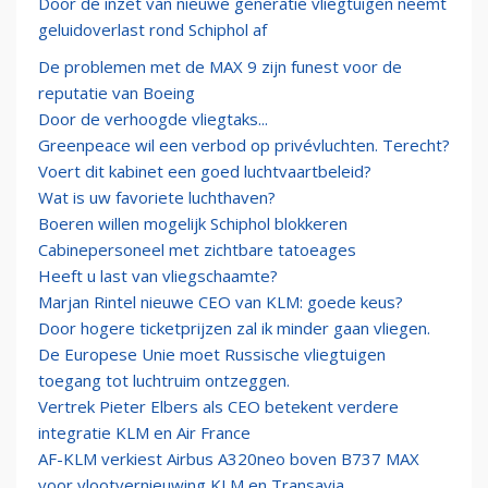
Door de inzet van nieuwe generatie vliegtuigen neemt
geluidoverlast rond Schiphol af
De problemen met de MAX 9 zijn funest voor de
reputatie van Boeing
Door de verhoogde vliegtaks...
Greenpeace wil een verbod op privévluchten. Terecht?
Voert dit kabinet een goed luchtvaartbeleid?
Wat is uw favoriete luchthaven?
Boeren willen mogelijk Schiphol blokkeren
Cabinepersoneel met zichtbare tatoeages
Heeft u last van vliegschaamte?
Marjan Rintel nieuwe CEO van KLM: goede keus?
Door hogere ticketprijzen zal ik minder gaan vliegen.
De Europese Unie moet Russische vliegtuigen
toegang tot luchtruim ontzeggen.
Vertrek Pieter Elbers als CEO betekent verdere
integratie KLM en Air France
AF-KLM verkiest Airbus A320neo boven B737 MAX
voor vlootvernieuwing KLM en Transavia