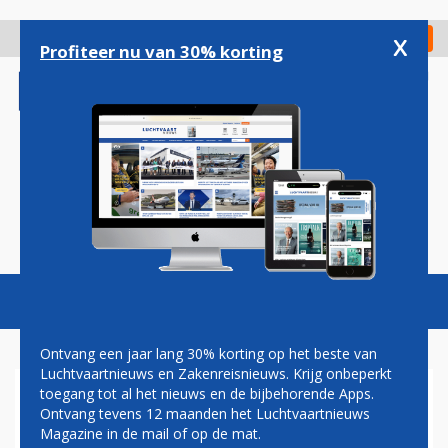
Overslaan
en
x
Digitaal Magazine
Registreer
Check in
naar
Profiteer nu van 30% korting
de
inhoud
gaan
Magazine
Podcasts
Vacatures
Toggl
naviga
Ontvang een jaar lang 30% korting op het beste van
Luchtvaartnieuws en Zakenreisnieuws. Krijg onbeperkt
toegang tot al het nieuws en de bijbehorende Apps.
BOEREN WILLEN MOGELIJK
Ontvang tevens 12 maanden het Luchtvaartnieuws
SCHIPHOL BLOKKEREN
Magazine in de mail of op de mat.