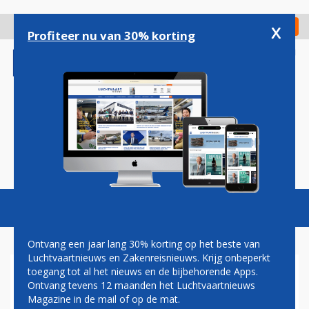
Overslaan
en
x
Digitaal Magazine
Registreer
Check in
naar
Profiteer nu van 30% korting
de
inhoud
gaan
Magazine
Podcasts
Vacatures
Toggl
naviga
Ontvang een jaar lang 30% korting op het beste van
Luchtvaartnieuws en Zakenreisnieuws. Krijg onbeperkt
toegang tot al het nieuws en de bijbehorende Apps.
HEEFT U LAST VAN
Ontvang tevens 12 maanden het Luchtvaartnieuws
VLIEGSCHAAMTE?
Magazine in de mail of op de mat.