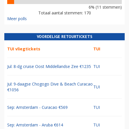
6% (11 stemmen)
Totaal aantal stemmen: 170
Meer polls
VOORDELIGE RETOURTICKETS
TUI vliegtickets
TUI
Jul: 8-dg cruise Oost Middellandse Zee €1235
TUI
Jul: 9-daagse Chogogo Dive & Beach Curacao
TUI
€1056
Sep: Amsterdam - Curacao €569
TUI
Sep: Amsterdam - Aruba €614
TUI