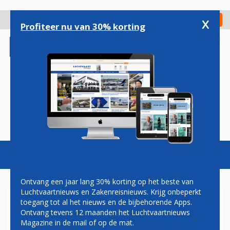
Overslaan
en
x
Digitaal Magazine
Registreer
Check in
naar
Profiteer nu van 30% korting
de
inhoud
gaan
Magazine
Podcasts
Vacatures
Toggl
naviga
Ontvang een jaar lang 30% korting op het beste van
Luchtvaartnieuws en Zakenreisnieuws. Krijg onbeperkt
toegang tot al het nieuws en de bijbehorende Apps.
DOOR DE VERHOOGDE
Ontvang tevens 12 maanden het Luchtvaartnieuws
VLIEGTAKS...
Magazine in de mail of op de mat.