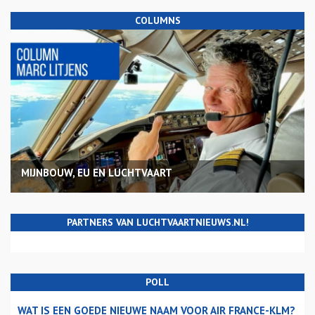
COLUMNS
MIJNBOUW, EU EN LUCHTVAART
PARTNERS VAN LUCHTVAARTNIEUWS.NL!
POLL
WAT IS EEN GOEDE NIEUWE NAAM VOOR AIR FRANCE-KLM?