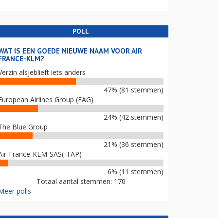
POLL
WAT IS EEN GOEDE NIEUWE NAAM VOOR AIR
FRANCE-KLM?
Verzin alsjeblieft iets anders
47% (81 stemmen)
European Airlines Group (EAG)
24% (42 stemmen)
The Blue Group
21% (36 stemmen)
Air-France-KLM-SAS(-TAP)
6% (11 stemmen)
Totaal aantal stemmen: 170
Meer polls