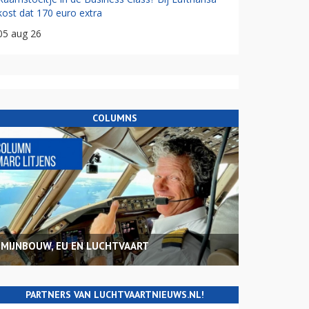
kost dat 170 euro extra
05 aug 26
COLUMNS
MIJNBOUW, EU EN LUCHTVAART
PARTNERS VAN LUCHTVAARTNIEUWS.NL!