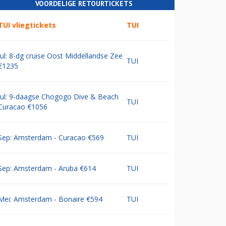
VOORDELIGE RETOURTICKETS
TUI vliegtickets
TUI
Jul: 8-dg cruise Oost Middellandse Zee
TUI
€1235
Jul: 9-daagse Chogogo Dive & Beach
TUI
Curacao €1056
Sep: Amsterdam - Curacao €569
TUI
Sep: Amsterdam - Aruba €614
TUI
Mei: Amsterdam - Bonaire €594
TUI