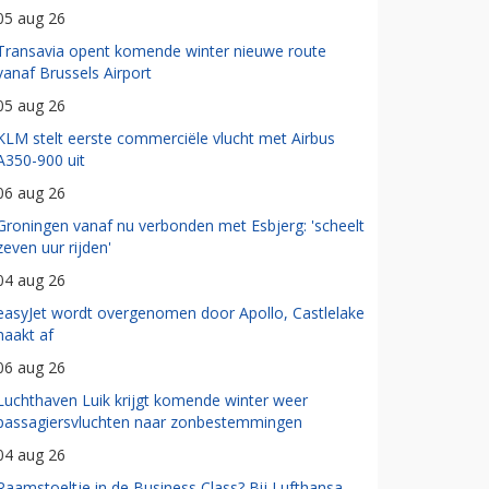
05 aug 26
Transavia opent komende winter nieuwe route
vanaf Brussels Airport
05 aug 26
KLM stelt eerste commerciële vlucht met Airbus
A350-900 uit
06 aug 26
Groningen vanaf nu verbonden met Esbjerg: 'scheelt
zeven uur rijden'
04 aug 26
easyJet wordt overgenomen door Apollo, Castlelake
haakt af
06 aug 26
Luchthaven Luik krijgt komende winter weer
passagiersvluchten naar zonbestemmingen
04 aug 26
Raamstoeltje in de Business Class? Bij Lufthansa