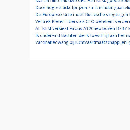
Marjan Rintel nieuwe CEO van KLM: goede keu
Door hogere ticketprijzen zal ik minder gaan vl
De Europese Unie moet Russische vliegtuigen 
Vertrek Pieter Elbers als CEO betekent verdere
AF-KLM verkiest Airbus A320neo boven B737 M
Ik ondervind klachten die ik toeschrijf aan het 
Vaccinatiedwang bij luchtvaartmaatschappijen: g