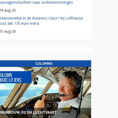
passagiersvluchten naar zonbestemmingen
04 aug 26
Raamstoeltje in de Business Class? Bij Lufthansa
kost dat 170 euro extra
05 aug 26
COLUMNS
MIJNBOUW, EU EN LUCHTVAART