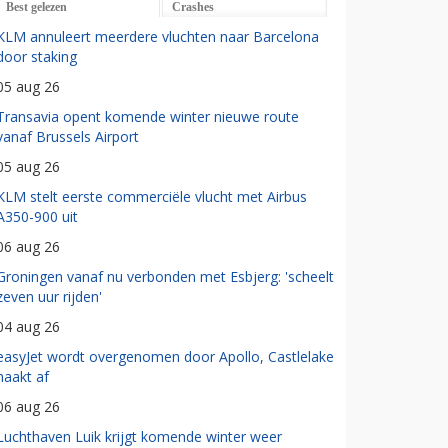
Best gelezen
Crashes
KLM annuleert meerdere vluchten naar Barcelona
door staking
05 aug 26
Transavia opent komende winter nieuwe route
vanaf Brussels Airport
05 aug 26
KLM stelt eerste commerciële vlucht met Airbus
A350-900 uit
06 aug 26
Groningen vanaf nu verbonden met Esbjerg: 'scheelt
zeven uur rijden'
04 aug 26
easyJet wordt overgenomen door Apollo, Castlelake
haakt af
06 aug 26
Luchthaven Luik krijgt komende winter weer