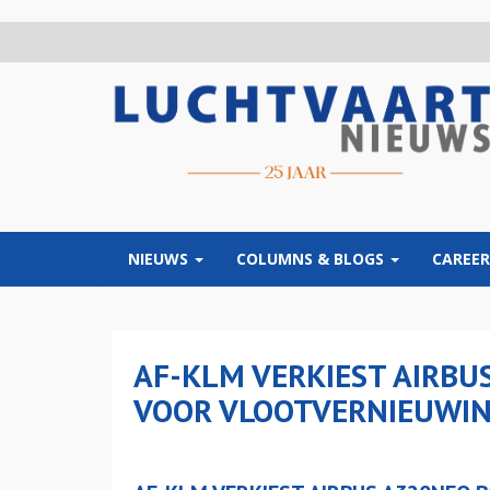
Overslaan
en
naar
de
inhoud
gaan
NIEUWS
COLUMNS & BLOGS
CAREER
AF-KLM VERKIEST AIRBU
VOOR VLOOTVERNIEUWIN