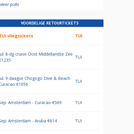
Meer polls
VOORDELIGE RETOURTICKETS
TUI vliegtickets
TUI
Jul: 8-dg cruise Oost Middellandse Zee
TUI
€1235
Jul: 9-daagse Chogogo Dive & Beach
TUI
Curacao €1056
Sep: Amsterdam - Curacao €569
TUI
Sep: Amsterdam - Aruba €614
TUI