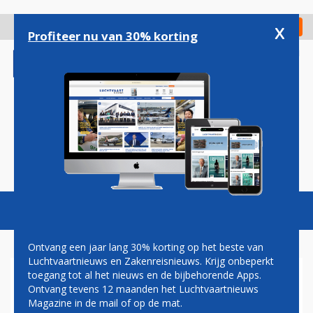
Overslaan
en
x
Digitaal Magazine
Registreer
Check in
naar
Profiteer nu van 30% korting
de
inhoud
gaan
Magazine
Podcasts
Vacatures
Toggl
naviga
Ontvang een jaar lang 30% korting op het beste van
Luchtvaartnieuws en Zakenreisnieuws. Krijg onbeperkt
toegang tot al het nieuws en de bijbehorende Apps.
IS DE STRAF VOOR RYANAIR
Ontvang tevens 12 maanden het Luchtvaartnieuws
OP EINDHOVEN AIRPORT
Magazine in de mail of op de mat.