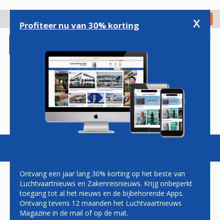
Overslaan
en
x
Digitaal Magazine
Registreer
Check in
naar
Profiteer nu van 30% korting
de
inhoud
gaan
Magazine
Podcasts
Vacatures
Toggl
naviga
Ontvang een jaar lang 30% korting op het beste van
Luchtvaartnieuws en Zakenreisnieuws. Krijg onbeperkt
toegang tot al het nieuws en de bijbehorende Apps.
GREENPEACE WIL EEN
Ontvang tevens 12 maanden het Luchtvaartnieuws
VERBOD OP PRIVÉVLUCHTEN.
Magazine in de mail of op de mat.