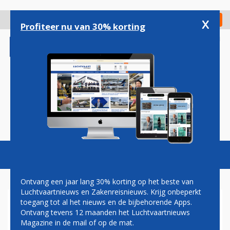
Overslaan
en
x
Digitaal Magazine
Registreer
Check in
naar
Profiteer nu van 30% korting
de
inhoud
gaan
Magazine
Podcasts
Vacatures
Toggl
naviga
Ontvang een jaar lang 30% korting op het beste van
Luchtvaartnieuws en Zakenreisnieuws. Krijg onbeperkt
toegang tot al het nieuws en de bijbehorende Apps.
HEEFT U LAST VAN
Ontvang tevens 12 maanden het Luchtvaartnieuws
VLIEGSCHAAMTE?
Magazine in de mail of op de mat.