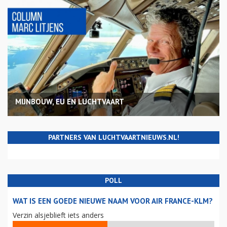
MIJNBOUW, EU EN LUCHTVAART
PARTNERS VAN LUCHTVAARTNIEUWS.NL!
POLL
WAT IS EEN GOEDE NIEUWE NAAM VOOR AIR FRANCE-KLM?
Verzin alsjeblieft iets anders