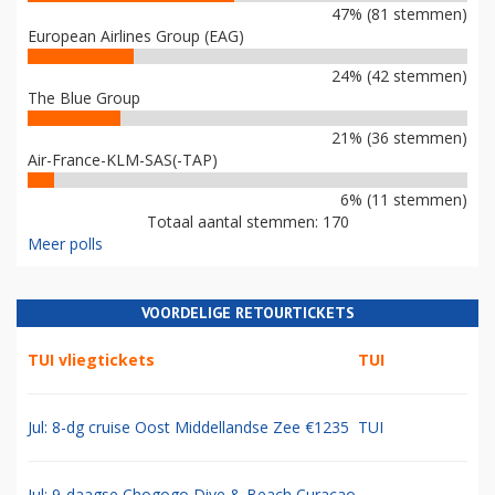
47% (81 stemmen)
European Airlines Group (EAG)
24% (42 stemmen)
The Blue Group
21% (36 stemmen)
Air-France-KLM-SAS(-TAP)
6% (11 stemmen)
Totaal aantal stemmen: 170
Meer polls
VOORDELIGE RETOURTICKETS
TUI vliegtickets
TUI
Jul: 8-dg cruise Oost Middellandse Zee €1235
TUI
Jul: 9-daagse Chogogo Dive & Beach Curacao