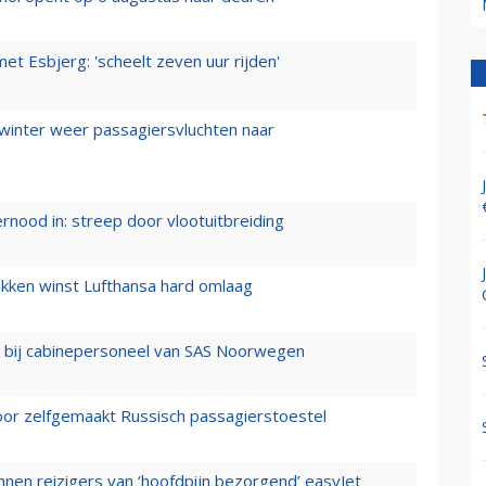
t Esbjerg: 'scheelt zeven uur rijden'
 winter weer passagiersvluchten naar
ernood in: streep door vlootuitbreiding
ukken winst Lufthansa hard omlaag
 bij cabinepersoneel van SAS Noorwegen
voor zelfgemaakt Russisch passagierstoestel
nen reizigers van ‘hoofdpijn bezorgend’ easyJet