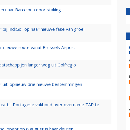
n naar Barcelona door staking
 bij IndiGo: 'op naar nieuwe fase van groei'
 nieuwe route vanaf Brussels Airport
aatschappijen langer weg uit Golfregio
er uit: opnieuw drie nieuwe bestemmingen
rust bij Portugese vakbond over overname TAP te
hol opent op 6 augustus haar deuren