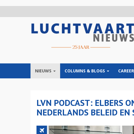
Overslaan
en
naar
de
inhoud
gaan
NIEUWS
COLUMNS & BLOGS
CAREER
LVN PODCAST: ELBERS ON
NEDERLANDS BELEID EN 