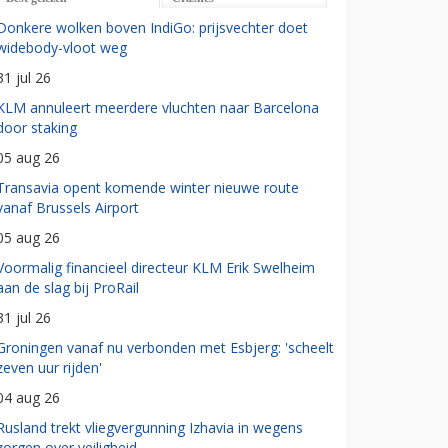
Donkere wolken boven IndiGo: prijsvechter doet
widebody-vloot weg
31 jul 26
KLM annuleert meerdere vluchten naar Barcelona
door staking
05 aug 26
Transavia opent komende winter nieuwe route
vanaf Brussels Airport
05 aug 26
Voormalig financieel directeur KLM Erik Swelheim
aan de slag bij ProRail
31 jul 26
Groningen vanaf nu verbonden met Esbjerg: 'scheelt
zeven uur rijden'
04 aug 26
Rusland trekt vliegvergunning Izhavia in wegens
zorgen over veiligheid