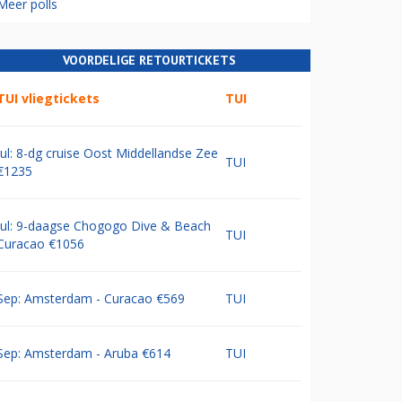
Meer polls
VOORDELIGE RETOURTICKETS
TUI vliegtickets
TUI
Jul: 8-dg cruise Oost Middellandse Zee
TUI
€1235
Jul: 9-daagse Chogogo Dive & Beach
TUI
Curacao €1056
Sep: Amsterdam - Curacao €569
TUI
Sep: Amsterdam - Aruba €614
TUI