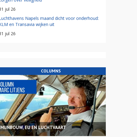
31 jul 26
Luchthavens Napels maand dicht voor onderhoud:
KLM en Transavia wijken uit
31 jul 26
COLUMNS
MIJNBOUW, EU EN LUCHTVAART