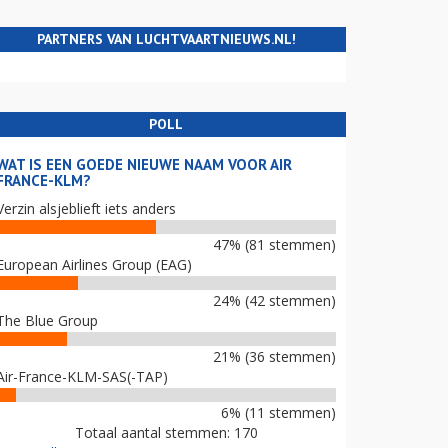
PARTNERS VAN LUCHTVAARTNIEUWS.NL!
POLL
WAT IS EEN GOEDE NIEUWE NAAM VOOR AIR
FRANCE-KLM?
Verzin alsjeblieft iets anders
47% (81 stemmen)
European Airlines Group (EAG)
24% (42 stemmen)
The Blue Group
21% (36 stemmen)
Air-France-KLM-SAS(-TAP)
6% (11 stemmen)
Totaal aantal stemmen: 170