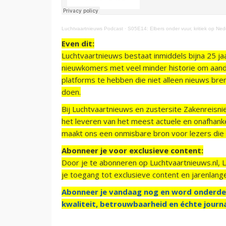
Luchtvaartnieuws Podcast
·
S05E14: Elbers onder vuur, kritiek op Ned
Even dit:
Luchtvaartnieuws bestaat inmiddels bijna 25 jaa
nieuwkomers met veel minder historie om aand
platforms te hebben die niet alleen nieuws bre
doen.
Bij Luchtvaartnieuws en zustersite Zakenreisn
het leveren van het meest actuele en onafhankel
maakt ons een onmisbare bron voor lezers die g
Abonneer je voor exclusieve content:
Door je te abonneren op Luchtvaartnieuws.nl, 
je toegang tot exclusieve content en jarenlang
Abonneer je vandaag nog en word onderde
kwaliteit, betrouwbaarheid en échte journa