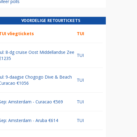
Meer polls
VOORDELIGE RETOURTICKETS
TUI vliegtickets
TUI
Jul: 8-dg cruise Oost Middellandse Zee
TUI
€1235
Jul: 9-daagse Chogogo Dive & Beach
TUI
Curacao €1056
Sep: Amsterdam - Curacao €569
TUI
Sep: Amsterdam - Aruba €614
TUI