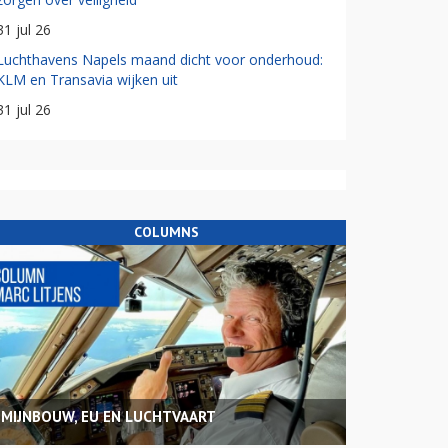
31 jul 26
Luchthavens Napels maand dicht voor onderhoud:
KLM en Transavia wijken uit
31 jul 26
COLUMNS
MIJNBOUW, EU EN LUCHTVAART