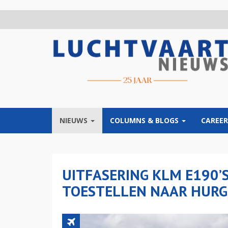
Overslaan
en
naar
de
inhoud
gaan
NIEUWS
COLUMNS & BLOGS
CAREER
UITFASERING KLM E190’
TOESTELLEN NAAR HUR