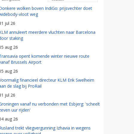
Donkere wolken boven IndiGo: prijsvechter doet
widebody-vloot weg
31 jul 26
KLM annuleert meerdere vluchten naar Barcelona
door staking
05 aug 26
Transavia opent komende winter nieuwe route
vanaf Brussels Airport
05 aug 26
Voormalig financieel directeur KLM Erik Swelheim
aan de slag bij ProRail
31 jul 26
Groningen vanaf nu verbonden met Esbjerg: 'scheelt
zeven uur rijden'
04 aug 26
Rusland trekt vliegvergunning Izhavia in wegens
zorgen over veiligheid