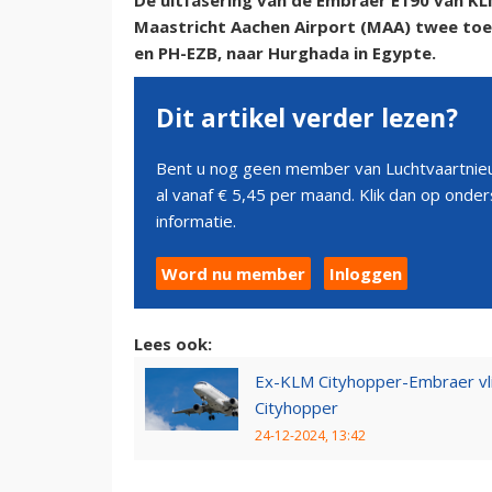
De uitfasering van de Embraer E190 van KL
Maastricht Aachen Airport (MAA) twee toes
en PH-EZB, naar Hurghada in Egypte.
Dit artikel verder lezen?
Bent u nog geen member van Luchtvaartnieu
al vanaf € 5,45 per maand. Klik dan op ond
informatie.
Word nu member
Inloggen
Lees ook:
Ex-KLM Cityhopper-Embraer vl
Cityhopper
24-12-2024, 13:42