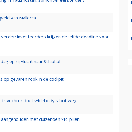
g in Tadzjikistan: Somon Air eerste klant
gveld van Mallorca
verder: investeerders krijgen dezelfde deadline voor
ag op rij vlucht naar Schiphol
es op gevaren rook in de cockpit
prijsvechter doet widebody-vloot weg
cht aangehouden met duizenden xtc-pillen