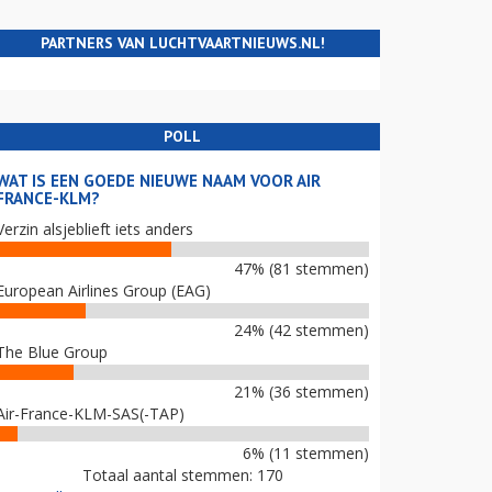
PARTNERS VAN LUCHTVAARTNIEUWS.NL!
POLL
WAT IS EEN GOEDE NIEUWE NAAM VOOR AIR
FRANCE-KLM?
Verzin alsjeblieft iets anders
47% (81 stemmen)
European Airlines Group (EAG)
24% (42 stemmen)
The Blue Group
21% (36 stemmen)
Air-France-KLM-SAS(-TAP)
6% (11 stemmen)
Totaal aantal stemmen: 170