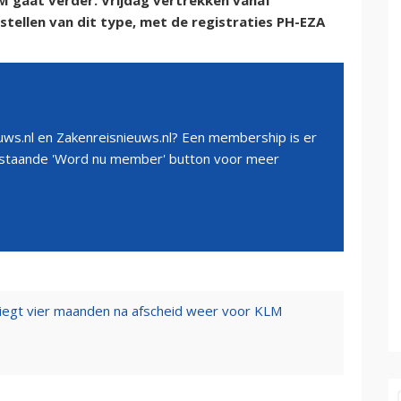
M gaat verder. Vrijdag vertrekken vanaf
tellen van dit type, met de registraties PH-EZA
ws.nl en Zakenreisnieuws.nl? Een membership is er
erstaande 'Word nu member' button voor meer
iegt vier maanden na afscheid weer voor KLM