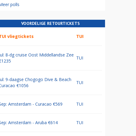
Meer polls
VOORDELIGE RETOURTICKETS
TUI vliegtickets
TUI
Jul: 8-dg cruise Oost Middellandse Zee
TUI
€1235
Jul: 9-daagse Chogogo Dive & Beach
TUI
Curacao €1056
Sep: Amsterdam - Curacao €569
TUI
Sep: Amsterdam - Aruba €614
TUI