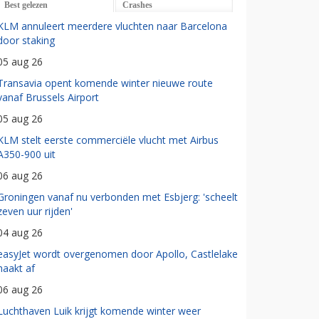
Best gelezen
Crashes
KLM annuleert meerdere vluchten naar Barcelona
door staking
05 aug 26
Transavia opent komende winter nieuwe route
vanaf Brussels Airport
05 aug 26
KLM stelt eerste commerciële vlucht met Airbus
A350-900 uit
06 aug 26
Groningen vanaf nu verbonden met Esbjerg: 'scheelt
zeven uur rijden'
04 aug 26
easyJet wordt overgenomen door Apollo, Castlelake
haakt af
06 aug 26
Luchthaven Luik krijgt komende winter weer