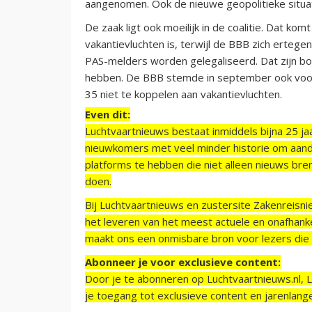
aangenomen. Ook de nieuwe geopolitieke situat
De zaak ligt ook moeilijk in de coalitie. Dat k
vakantievluchten is, terwijl de BBB zich ertegen
PAS-melders worden gelegaliseerd. Dat zijn bo
hebben. De BBB stemde in september ook voor
35 niet te koppelen aan vakantievluchten.
Even dit:
Luchtvaartnieuws bestaat inmiddels bijna 25 jaa
nieuwkomers met veel minder historie om aand
platforms te hebben die niet alleen nieuws bre
doen.
Bij Luchtvaartnieuws en zustersite Zakenreisn
het leveren van het meest actuele en onafhankel
maakt ons een onmisbare bron voor lezers die g
Abonneer je voor exclusieve content:
Door je te abonneren op Luchtvaartnieuws.nl, 
je toegang tot exclusieve content en jarenlang