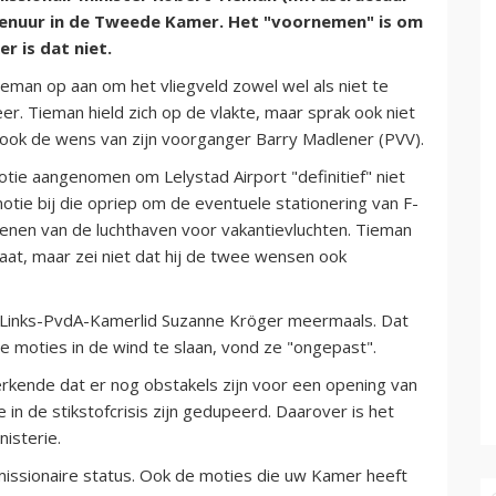
agenuur in de Tweede Kamer. Het "voornemen" is om
r is dat niet.
eman op aan om het vliegveld zowel wel als niet te
. Tieman hield zich op de vlakte, maar sprak ook niet
s ook de wens van zijn voorganger Barry Madlener (PVV).
tie aangenomen om Lelystad Airport "definitief" niet
ie bij die opriep om de eventuele stationering van F-
penen van de luchthaven voor vakantievluchten. Tieman
ngaat, maar zei niet dat hij de twee wensen ook
enLinks-PvdA-Kamerlid Suzanne Kröger meermaals. Dat
 moties in de wind te slaan, vond ze "ongepast".
j erkende dat er nog obstakels zijn voor een opening van
in de stikstofcrisis zijn gedupeerd. Daarover is het
isterie.
issionaire status. Ook de moties die uw Kamer heeft