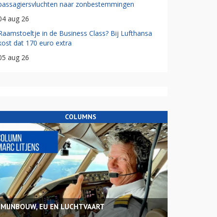
passagiersvluchten naar zonbestemmingen
04 aug 26
Raamstoeltje in de Business Class? Bij Lufthansa
kost dat 170 euro extra
05 aug 26
COLUMNS
MIJNBOUW, EU EN LUCHTVAART