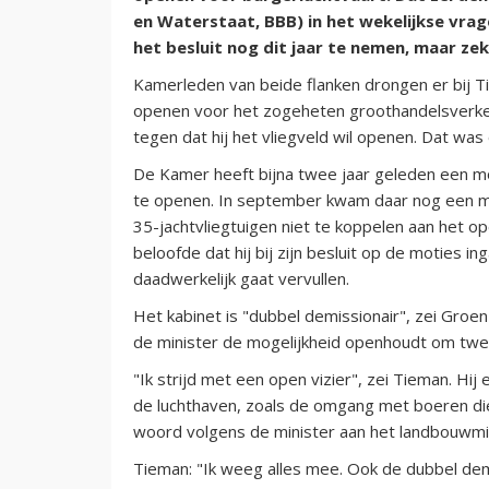
en Waterstaat, BBB) in het wekelijkse vr
het besluit nog dit jaar te nemen, maar zeke
Kamerleden van beide flanken drongen er bij Ti
openen voor het zogeheten groothandelsverkeer
tegen dat hij het vliegveld wil openen. Dat wa
De Kamer heeft bijna twee jaar geleden een mo
te openen. In september kwam daar nog een mot
35-jachtvliegtuigen niet te koppelen aan het o
beloofde dat hij bij zijn besluit op de moties i
daadwerkelijk gaat vervullen.
Het kabinet is "dubbel demissionair", zei Gro
de minister de mogelijkheid openhoudt om twee
"Ik strijd met een open vizier", zei Tieman. Hi
de luchthaven, zoals de omgang met boeren die 
woord volgens de minister aan het landbouwmin
Tieman: "Ik weeg alles mee. Ook de dubbel dem