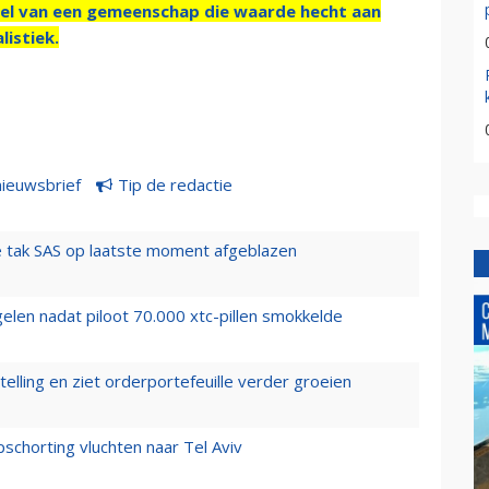
el van een gemeenschap die waarde hecht aan
listiek.
nieuwsbrief
Tip de redactie
 tak SAS op laatste moment afgeblazen
elen nadat piloot 70.000 xtc-pillen smokkelde
elling en ziet orderportefeuille verder groeien
chorting vluchten naar Tel Aviv