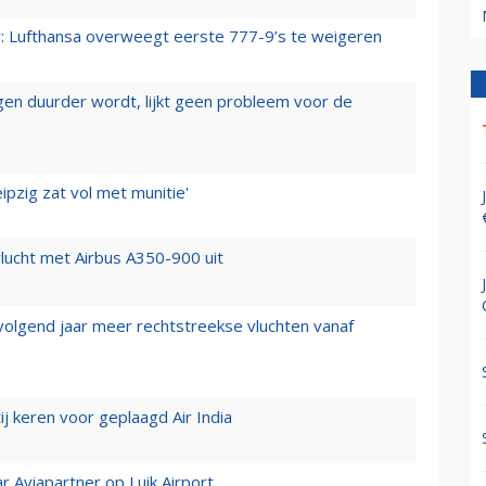
er: Lufthansa overweegt eerste 777-9’s te weigeren
iegen duurder wordt, lijkt geen probleem voor de
ipzig zat vol met munitie'
lucht met Airbus A350-900 uit
 volgend jaar meer rechtstreekse vluchten vanaf
j keren voor geplaagd Air India
r Aviapartner op Luik Airport