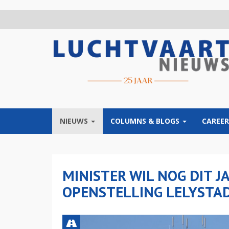
Overslaan
en
naar
de
inhoud
gaan
NIEUWS
COLUMNS & BLOGS
CAREER
MINISTER WIL NOG DIT J
OPENSTELLING LELYSTA