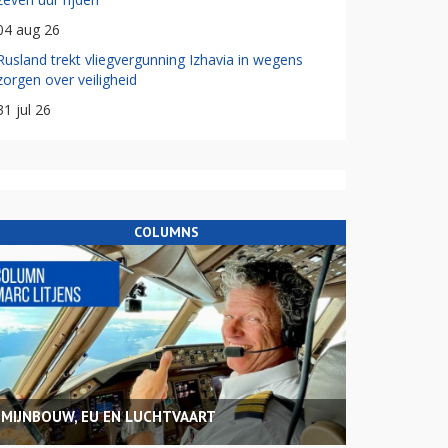
04 aug 26
Rusland trekt vliegvergunning Izhavia in wegens
zorgen over veiligheid
31 jul 26
COLUMNS
MIJNBOUW, EU EN LUCHTVAART