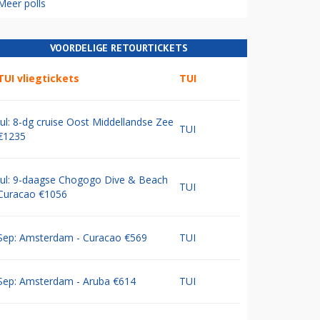
Meer polls
VOORDELIGE RETOURTICKETS
TUI vliegtickets
TUI
Jul: 8-dg cruise Oost Middellandse Zee
TUI
€1235
Jul: 9-daagse Chogogo Dive & Beach
TUI
Curacao €1056
Sep: Amsterdam - Curacao €569
TUI
Sep: Amsterdam - Aruba €614
TUI