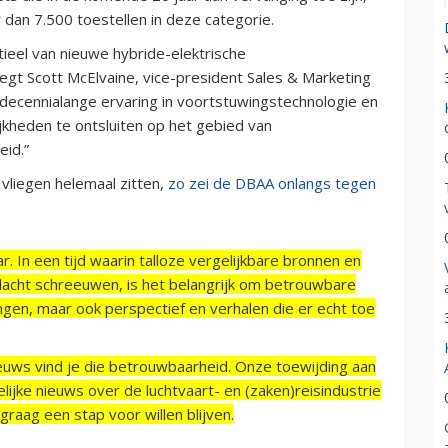
 dan 7.500 toestellen in deze categorie.
eel van nieuwe hybride-elektrische
zegt Scott McElvaine, vice-president Sales & Marketing
e decennialange ervaring in voortstuwingstechnologie en
kheden te ontsluiten op het gebied van
eid.”
vliegen helemaal zitten,
zo zei de DBAA onlangs tegen
r. In een tijd waarin talloze vergelijkbare bronnen en
acht schreeuwen, is het belangrijk om betrouwbare
ngen, maar ook perspectief en verhalen die er echt toe
ieuws vind je die betrouwbaarheid. Onze toewijding aan
ijke nieuws over de luchtvaart- en (zaken)reisindustrie
raag een stap voor willen blijven.