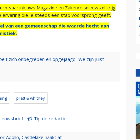
Luchtvaartnieuws Magazine en Zakenreisnieuws.nl krijg
e ervaring die je steeds een stap voorsprong geeft.
el van een gemeenschap die waarde hecht aan
listiek.
elt zich onbegrepen en opgejaagd; 'we zijn juist
eing
pratt & whitney
nieuwsbrief
Tip de redactie
 Apollo, Castlelake haakt af