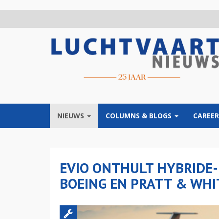
Overslaan
en
naar
de
inhoud
gaan
NIEUWS
COLUMNS & BLOGS
CAREER
EVIO ONTHULT HYBRIDE-
BOEING EN PRATT & WHI