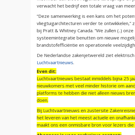
verwacht het bedrijf een totale vraag van meer
“Deze samenwerking is een kans om het potenti
vliegtuigarchitecturen verder te ontwikkelen,” 
bij Pratt & Whitney Canada. “We zullen (..) onz
systeemintegratie benutten om nieuwe mogelij
brandstofefficiëntie en operationele veelzijdigh
De Nederlandse zakenjetwereld ziet elektrisch 
Luchtvaartnieuws
.
Even dit:
Luchtvaartnieuws bestaat inmiddels bijna 25 jaa
nieuwkomers met veel minder historie om aand
platforms te hebben die niet alleen nieuws bre
doen.
Bij Luchtvaartnieuws en zustersite Zakenreisn
het leveren van het meest actuele en onafhankel
maakt ons een onmisbare bron voor lezers die g
Abonneer je voor exclusieve content: