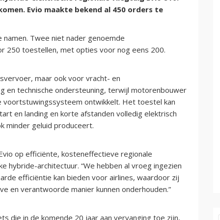
komen. Evio maakte bekend al 450 orders te
ote namen. Twee niet nader genoemde
r 250 toestellen, met opties voor nog eens 200.
rsvervoer, maar ook voor vracht- en
ing en technische ondersteuning, terwijl motorenbouwer
e voortstuwingssysteem ontwikkelt. Het toestel kan
tart en landing en korte afstanden volledig elektrisch
k minder geluid produceert.
vio op efficiënte, kosteneffectieve regionale
rke hybride-architectuur. “We hebben al vroeg ingezien
de efficiëntie kan bieden voor airlines, waardoor zij
eve en verantwoorde manier kunnen onderhouden.”
s die in de komende 20 jaar aan vervanging toe zijn,