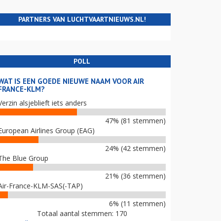
PARTNERS VAN LUCHTVAARTNIEUWS.NL!
POLL
WAT IS EEN GOEDE NIEUWE NAAM VOOR AIR
FRANCE-KLM?
Verzin alsjeblieft iets anders
47% (81 stemmen)
European Airlines Group (EAG)
24% (42 stemmen)
The Blue Group
21% (36 stemmen)
Air-France-KLM-SAS(-TAP)
6% (11 stemmen)
Totaal aantal stemmen: 170