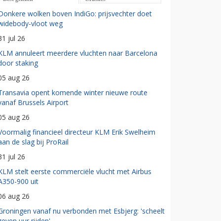
Donkere wolken boven IndiGo: prijsvechter doet
widebody-vloot weg
31 jul 26
KLM annuleert meerdere vluchten naar Barcelona
door staking
05 aug 26
Transavia opent komende winter nieuwe route
vanaf Brussels Airport
05 aug 26
Voormalig financieel directeur KLM Erik Swelheim
aan de slag bij ProRail
31 jul 26
KLM stelt eerste commerciële vlucht met Airbus
A350-900 uit
06 aug 26
Groningen vanaf nu verbonden met Esbjerg: 'scheelt
zeven uur rijden'