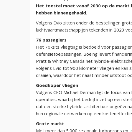
Het toestel moet vanaf 2030 op de markt 
hebben binnengehaald.
Volgens Evio zitten onder de bestellingen gr
luchtvaartmaatschappijen tekenden in 2023 voo
76 passagiers
Het 76-zits vliegtuig is bedoeld voor passagie
defensietoepassingen. Boeing levert financier
Pratt & Whitney Canada het hybride-elektrisch
volgens Evio tot 900 kilometer vliegen en kan s
draaien, waardoor het naast minder uitstoot oo
Goedkoper vliegen
Volgens CEO Michael Derman ligt de focus van E
operaties, waarbij het bedrijf inzet op een ste
dat een sterke hybride-architectuur ongeëvenaar
hun regionale netwerken op een kosteneffecti
Grote markt
Met meer dan 5.000 regionale turboprops en jet