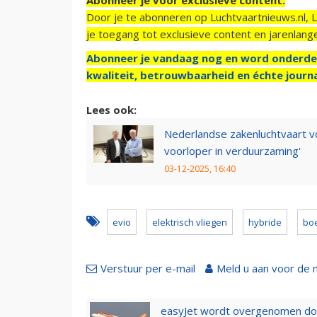
Door je te abonneren op Luchtvaartnieuws.nl, 
je toegang tot exclusieve content en jarenlang
Abonneer je vandaag nog en word onderde
kwaliteit, betrouwbaarheid en échte journa
Lees ook:
Nederlandse zakenluchtvaart vo
voorloper in verduurzaming'
03-12-2025, 16:40
evio
elektrisch vliegen
hybride
bo
Verstuur per e-mail
Meld u aan voor de 
easyJet wordt overgenomen door