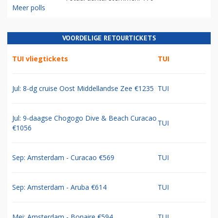
Meer polls
VOORDELIGE RETOURTICKETS
TUI vliegtickets
TUI
Jul: 8-dg cruise Oost Middellandse Zee €1235
TUI
Jul: 9-daagse Chogogo Dive & Beach Curacao
TUI
€1056
Sep: Amsterdam - Curacao €569
TUI
Sep: Amsterdam - Aruba €614
TUI
Mei: Amsterdam - Bonaire €594
TUI