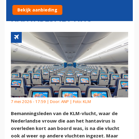
MOGELIJKE
Bekijk aanbieding
HANTABESMETTING
7 mei 2026 - 17:59 | Door:
ANP
| Foto: KLM
Bemanningsleden van de KLM-vlucht, waar de
Nederlandse vrouw die aan het hantavirus is
overleden kort aan boord was, is na die vlucht
ook al weer op andere vluchten ingezet. Maar