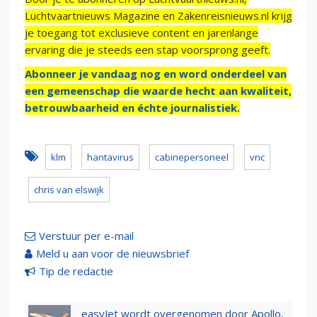
Luchtvaartnieuws Magazine en Zakenreisnieuws.nl krijg
je toegang tot exclusieve content en jarenlange
ervaring die je steeds een stap voorsprong geeft.
Abonneer je vandaag nog en word onderdeel van
een gemeenschap die waarde hecht aan kwaliteit,
betrouwbaarheid en échte journalistiek.
klm
hantavirus
cabinepersoneel
vnc
chris van elswijk
Verstuur per e-mail
Meld u aan voor de nieuwsbrief
Tip de redactie
easyJet wordt overgenomen door Apollo,