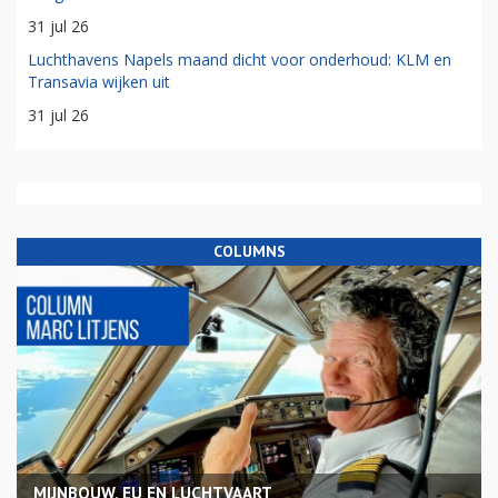
31 jul 26
Luchthavens Napels maand dicht voor onderhoud: KLM en
Transavia wijken uit
31 jul 26
COLUMNS
MIJNBOUW, EU EN LUCHTVAART