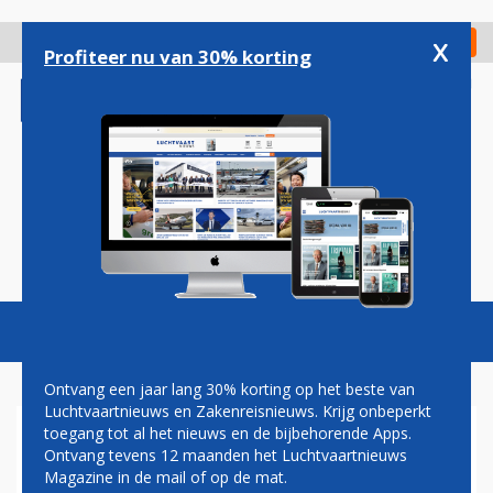
Overslaan
en
x
Digitaal Magazine
Registreer
Check in
naar
Profiteer nu van 30% korting
de
inhoud
gaan
Magazine
Podcasts
Vacatures
Toggl
naviga
Ontvang een jaar lang 30% korting op het beste van
Luchtvaartnieuws en Zakenreisnieuws. Krijg onbeperkt
toegang tot al het nieuws en de bijbehorende Apps.
VAKBOND: KLM HAALDE
Ontvang tevens 12 maanden het Luchtvaartnieuws
CREW SNEL TERUG NA
Magazine in de mail of op de mat.