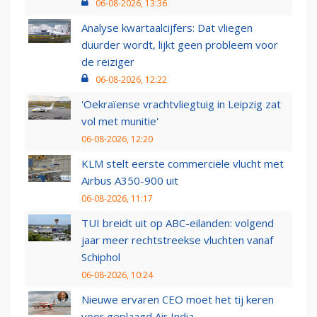
06-08-2026, 13:36
Analyse kwartaalcijfers: Dat vliegen
duurder wordt, lijkt geen probleem voor
de reiziger
06-08-2026, 12:22
'Oekraïense vrachtvliegtuig in Leipzig zat
vol met munitie'
06-08-2026, 12:20
KLM stelt eerste commerciële vlucht met
Airbus A350-900 uit
06-08-2026, 11:17
TUI breidt uit op ABC-eilanden: volgend
jaar meer rechtstreekse vluchten vanaf
Schiphol
06-08-2026, 10:24
Nieuwe ervaren CEO moet het tij keren
voor geplaagd Air India