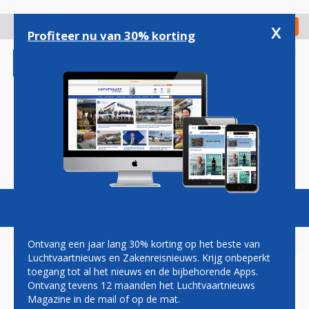
Overslaan
en
x
Digitaal Magazine
Registreer
Check in
naar
Profiteer nu van 30% korting
de
inhoud
gaan
Magazine
Podcasts
Vacatures
Toggl
naviga
Ontvang een jaar lang 30% korting op het beste van
Luchtvaartnieuws en Zakenreisnieuws. Krijg onbeperkt
toegang tot al het nieuws en de bijbehorende Apps.
KEUZEVRIJHEID
Ontvang tevens 12 maanden het Luchtvaartnieuws
Magazine in de mail of op de mat.