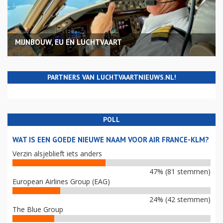
MIJNBOUW, EU EN LUCHTVAART
PARTNERS VAN LUCHTVAARTNIEUWS.NL!
POLL
WAT IS EEN GOEDE NIEUWE NAAM VOOR AIR FRANCE-KLM?
Verzin alsjeblieft iets anders
47% (81 stemmen)
European Airlines Group (EAG)
24% (42 stemmen)
The Blue Group