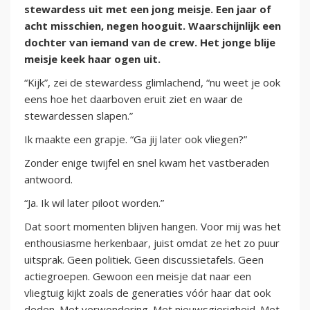
stewardess uit met een jong meisje. Een jaar of
acht misschien, negen hooguit. Waarschijnlijk een
dochter van iemand van de crew. Het jonge blije
meisje keek haar ogen uit.
“Kijk”, zei de stewardess glimlachend, “nu weet je ook
eens hoe het daarboven eruit ziet en waar de
stewardessen slapen.”
Ik maakte een grapje. “Ga jij later ook vliegen?”
Zonder enige twijfel en snel kwam het vastberaden
antwoord.
“Ja. Ik wil later piloot worden.”
Dat soort momenten blijven hangen. Voor mij was het
enthousiasme herkenbaar, juist omdat ze het zo puur
uitsprak. Geen politiek. Geen discussietafels. Geen
actiegroepen. Gewoon een meisje dat naar een
vliegtuig kijkt zoals de generaties vóór haar dat ook
deden. Met verwondering. Met nieuwsgierigheid. Met