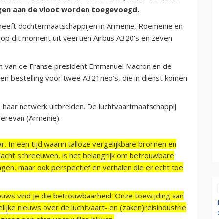
igen aan de vloot worden toegevoegd.
 heeft dochtermaatschappijen in Armenië, Roemenië en
op dit moment uit veertien Airbus A320’s en zeven
jn van de Franse president Emmanuel Macron en de
en bestelling voor twee A321neo’s, die in dienst komen
e haar netwerk uitbreiden. De luchtvaartmaatschappij
 Yerevan (Armenië).
r. In een tijd waarin talloze vergelijkbare bronnen en
acht schreeuwen, is het belangrijk om betrouwbare
ngen, maar ook perspectief en verhalen die er echt toe
ieuws vind je die betrouwbaarheid. Onze toewijding aan
ijke nieuws over de luchtvaart- en (zaken)reisindustrie
raag een stap voor willen blijven.