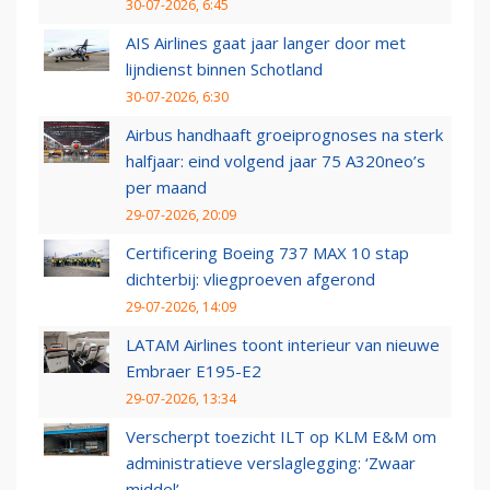
30-07-2026, 6:45
AIS Airlines gaat jaar langer door met
lijndienst binnen Schotland
30-07-2026, 6:30
Airbus handhaaft groeiprognoses na sterk
halfjaar: eind volgend jaar 75 A320neo’s
per maand
29-07-2026, 20:09
Certificering Boeing 737 MAX 10 stap
dichterbij: vliegproeven afgerond
29-07-2026, 14:09
LATAM Airlines toont interieur van nieuwe
Embraer E195-E2
29-07-2026, 13:34
Verscherpt toezicht ILT op KLM E&M om
administratieve verslaglegging: ‘Zwaar
middel’