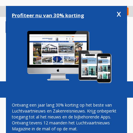
Overslaan
en
x
Digitaal Magazine
Registreer
Check in
naar
Profiteer nu van 30% korting
de
inhoud
gaan
Magazine
Podcasts
Vacatures
Toggl
naviga
Ontvang een jaar lang 30% korting op het beste van
Luchtvaartnieuws en Zakenreisnieuws. Krijg onbeperkt
toegang tot al het nieuws en de bijbehorende Apps.
MINISTER HERMANS: ALLE
Ontvang tevens 12 maanden het Luchtvaartnieuws
MENSEN AAN BOORD KLM-
Magazine in de mail of op de mat.