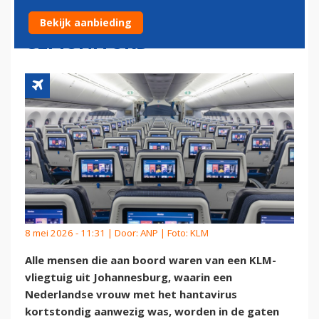
VLUCHT WORDEN
Bekijk aanbieding
GEMONITORD
8 mei 2026 - 11:31 | Door:
ANP
| Foto: KLM
Alle mensen die aan boord waren van een KLM-
vliegtuig uit Johannesburg, waarin een
Nederlandse vrouw met het hantavirus
kortstondig aanwezig was, worden in de gaten