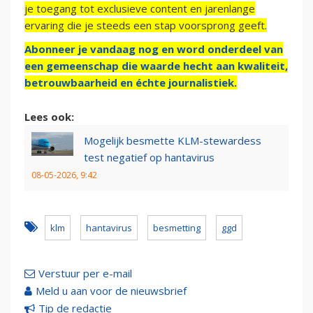
je toegang tot exclusieve content en jarenlange
ervaring die je steeds een stap voorsprong geeft.
Abonneer je vandaag nog en word onderdeel van
een gemeenschap die waarde hecht aan kwaliteit,
betrouwbaarheid en échte journalistiek.
Lees ook:
Mogelijk besmette KLM-stewardess
test negatief op hantavirus
08-05-2026, 9:42
klm
hantavirus
besmetting
ggd
Verstuur per e-mail
Meld u aan voor de nieuwsbrief
Tip de redactie