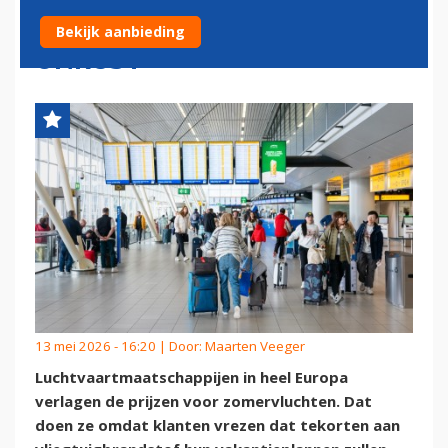
GOEDKOPER VANWEGE
Bekijk aanbieding
ONRUST'
13 mei 2026 - 16:20 | Door:
Maarten Veeger
Luchtvaartmaatschappijen in heel Europa
verlagen de prijzen voor zomervluchten. Dat
doen ze omdat klanten vrezen dat tekorten aan