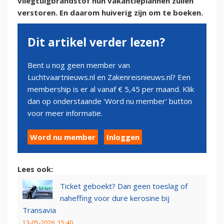
vliegtuigbrandstof hun vakantieplannen zullen
verstoren. En daarom huiverig zijn om te boeken.
Dit artikel verder lezen?
Bent u nog geen member van
Luchtvaartnieuws.nl en Zakenreisnieuws.nl? Een
membership is er al vanaf € 5,45 per maand. Klik
dan op onderstaande 'Word nu member' button
voor meer informatie.
Word nu member
Inloggen
Lees ook:
Ticket geboekt? Dan geen toeslag of
naheffing voor dure kerosine bij
Transavia
13-05-2026, 15:40