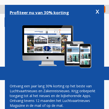
Overslaan
en
x
Digitaal Magazine
Registreer
Check in
naar
Profiteer nu van 30% korting
de
inhoud
gaan
Magazine
Podcasts
Vacatures
Toggl
naviga
Ontvang een jaar lang 30% korting op het beste van
Luchtvaartnieuws en Zakenreisnieuws. Krijg onbeperkt
toegang tot al het nieuws en de bijbehorende Apps.
'PRIJZEN VAN VLIEGTICKETS
Ontvang tevens 12 maanden het Luchtvaartnieuws
IN EUROPA STUKKEN
Magazine in de mail of op de mat.