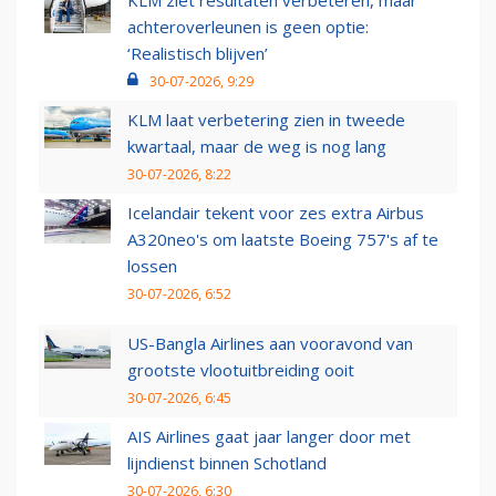
KLM ziet resultaten verbeteren, maar
achteroverleunen is geen optie:
‘Realistisch blijven’
30-07-2026, 9:29
KLM laat verbetering zien in tweede
kwartaal, maar de weg is nog lang
30-07-2026, 8:22
Icelandair tekent voor zes extra Airbus
A320neo's om laatste Boeing 757's af te
lossen
30-07-2026, 6:52
US-Bangla Airlines aan vooravond van
grootste vlootuitbreiding ooit
30-07-2026, 6:45
AIS Airlines gaat jaar langer door met
lijndienst binnen Schotland
30-07-2026, 6:30