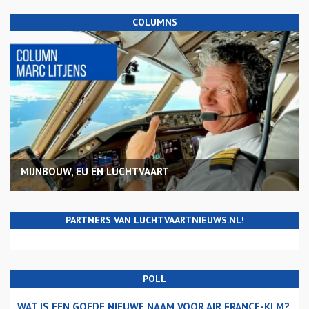
COLUMNS
MIJNBOUW, EU EN LUCHTVAART
PARTNERS VAN LUCHTVAARTNIEUWS.NL!
POLL
WAT IS EEN GOEDE NIEUWE NAAM VOOR AIR FRANCE-KLM?