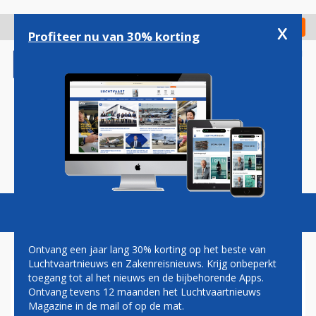
Overslaan
en
x
Digitaal Magazine
Registreer
Check in
naar
Profiteer nu van 30% korting
de
inhoud
gaan
Magazine
Podcasts
Vacatures
Toggl
naviga
Ontvang een jaar lang 30% korting op het beste van
Luchtvaartnieuws en Zakenreisnieuws. Krijg onbeperkt
toegang tot al het nieuws en de bijbehorende Apps.
KEROSINE
Ontvang tevens 12 maanden het Luchtvaartnieuws
Magazine in de mail of op de mat.