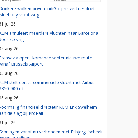
Donkere wolken boven IndiGo: prijsvechter doet
widebody-vloot weg
31 jul 26
KLM annuleert meerdere vluchten naar Barcelona
door staking
05 aug 26
Transavia opent komende winter nieuwe route
vanaf Brussels Airport
05 aug 26
KLM stelt eerste commerciële vlucht met Airbus
A350-900 uit
06 aug 26
Voormalig financieel directeur KLM Erik Swelheim
aan de slag bij ProRail
31 jul 26
Groningen vanaf nu verbonden met Esbjerg: 'scheelt
zeven uur rijden'