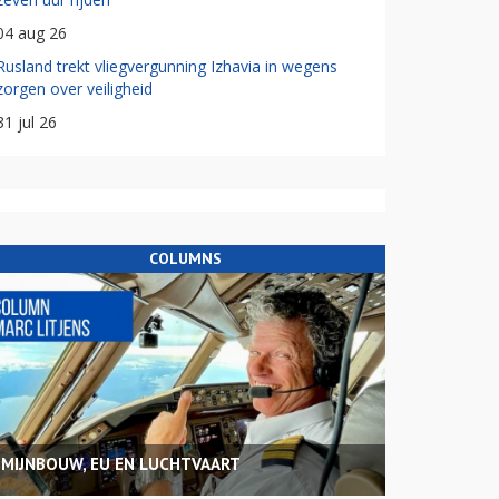
04 aug 26
Rusland trekt vliegvergunning Izhavia in wegens
zorgen over veiligheid
31 jul 26
COLUMNS
MIJNBOUW, EU EN LUCHTVAART