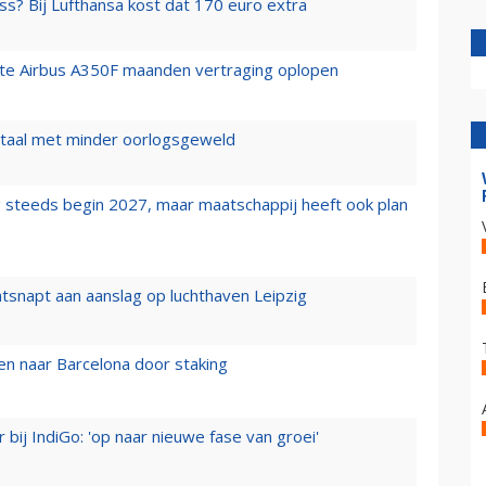
ss? Bij Lufthansa kost dat 170 euro extra
rste Airbus A350F maanden vertraging oplopen
wartaal met minder oorlogsgeweld
 steeds begin 2027, maar maatschappij heeft ook plan
tsnapt aan aanslag op luchthaven Leipzig
n naar Barcelona door staking
 bij IndiGo: 'op naar nieuwe fase van groei'