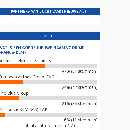
PARTNERS VAN LUCHTVAARTNIEUWS.NL!
POLL
WAT IS EEN GOEDE NIEUWE NAAM VOOR AIR
FRANCE-KLM?
Verzin alsjeblieft iets anders
47% (81 stemmen)
European Airlines Group (EAG)
24% (42 stemmen)
The Blue Group
21% (36 stemmen)
Air-France-KLM-SAS(-TAP)
6% (11 stemmen)
Totaal aantal stemmen: 170