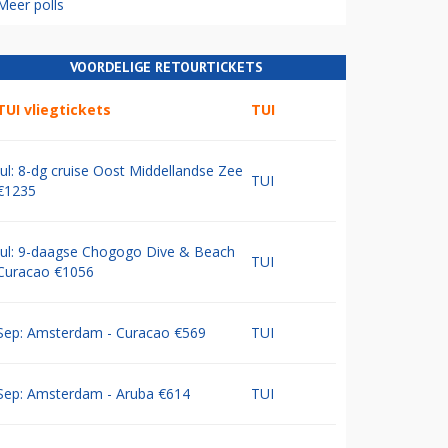
Meer polls
VOORDELIGE RETOURTICKETS
TUI vliegtickets
TUI
Jul: 8-dg cruise Oost Middellandse Zee
TUI
€1235
Jul: 9-daagse Chogogo Dive & Beach
TUI
Curacao €1056
Sep: Amsterdam - Curacao €569
TUI
Sep: Amsterdam - Aruba €614
TUI