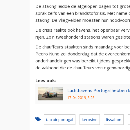
De staking leidde de afgelopen dagen tot grot
sprak zelfs van een brandstofcrisis. Met name 
staking. De vliegvelden moesten hun noodvoor
De crisis raakte ook havens, het openbaar vervo
rijen. Zo'n tweehonderd stations waren geslot
De chauffeurs staakten sinds maandag voor bet
Pedro Nuno zei donderdag dat de overeenkomst
onderhandelingen was bereikt tijdens gesprek
de vakbond die de chauffeurs vertegenwoordig
Lees ook:
Luchthavens Portugal hebben l
17-04-2019, 5:25
tap air portugal
kerosine
lissabon