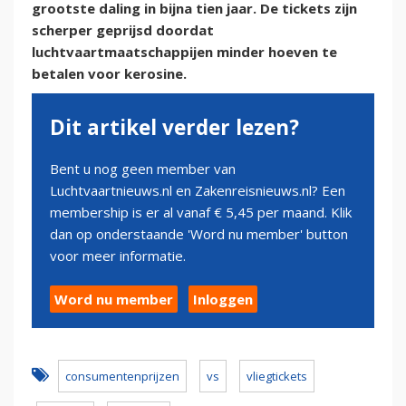
grootste daling in bijna tien jaar. De tickets zijn
scherper geprijsd doordat
luchtvaartmaatschappijen minder hoeven te
betalen voor kerosine.
Dit artikel verder lezen?
Bent u nog geen member van
Luchtvaartnieuws.nl en Zakenreisnieuws.nl? Een
membership is er al vanaf € 5,45 per maand. Klik
dan op onderstaande 'Word nu member' button
voor meer informatie.
Word nu member
Inloggen
consumentenprijzen
vs
vliegtickets