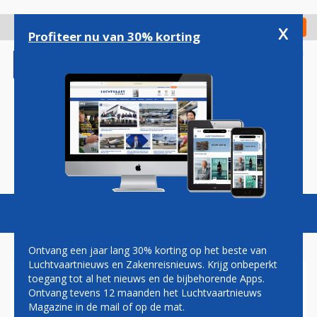
Overslaan
en
x
Digitaal Magazine
Registreer
Check in
naar
Profiteer nu van 30% korting
de
inhoud
gaan
Magazine
Podcasts
Vacatures
Toggl
naviga
Ontvang een jaar lang 30% korting op het beste van
Luchtvaartnieuws en Zakenreisnieuws. Krijg onbeperkt
toegang tot al het nieuws en de bijbehorende Apps.
VLIEGTICKETS IN VS DALEN
Ontvang tevens 12 maanden het Luchtvaartnieuws
DOOR LAGE OLIEPRIJS
Magazine in de mail of op de mat.