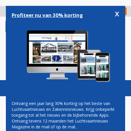
Overslaan
en
x
Digitaal Magazine
Registreer
Check in
naar
Profiteer nu van 30% korting
de
inhoud
gaan
Magazine
Podcasts
Vacatures
Toggl
naviga
Ontvang een jaar lang 30% korting op het beste van
Luchtvaartnieuws en Zakenreisnieuws. Krijg onbeperkt
toegang tot al het nieuws en de bijbehorende Apps.
KEROSINE
Ontvang tevens 12 maanden het Luchtvaartnieuws
Magazine in de mail of op de mat.