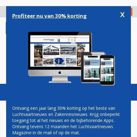
Overslaan
en
x
Digitaal Magazine
Registreer
Check in
naar
Profiteer nu van 30% korting
de
inhoud
gaan
Magazine
Podcasts
Vacatures
Toggl
naviga
Ontvang een jaar lang 30% korting op het beste van
Luchtvaartnieuws en Zakenreisnieuws. Krijg onbeperkt
toegang tot al het nieuws en de bijbehorende Apps.
VLIEGEN
Ontvang tevens 12 maanden het Luchtvaartnieuws
Magazine in de mail of op de mat.