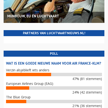
MIJNBOUW, EU EN LUCHTVAART
PARTNERS VAN LUCHTVAARTNIEUWS.NL!
POLL
WAT IS EEN GOEDE NIEUWE NAAM VOOR AIR FRANCE-KLM?
Verzin alsjeblieft iets anders
47% (81 stemmen)
European Airlines Group (EAG)
24% (42 stemmen)
The Blue Group
21% (36 stemmen)