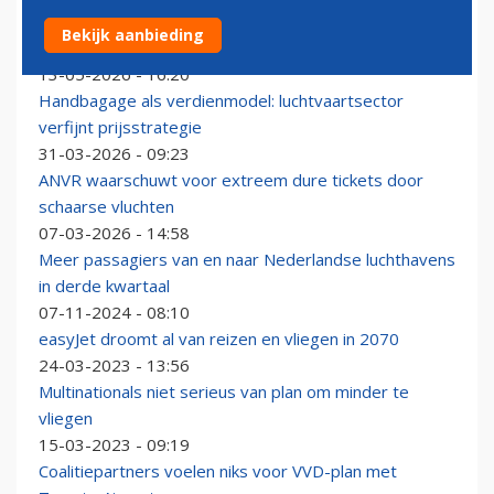
'Prijzen van vliegtickets in Europa stukken goedkoper
Bekijk aanbieding
vanwege onrust'
13-05-2026 - 16:20
Handbagage als verdienmodel: luchtvaartsector
verfijnt prijsstrategie
31-03-2026 - 09:23
ANVR waarschuwt voor extreem dure tickets door
schaarse vluchten
07-03-2026 - 14:58
Meer passagiers van en naar Nederlandse luchthavens
in derde kwartaal
07-11-2024 - 08:10
easyJet droomt al van reizen en vliegen in 2070
24-03-2023 - 13:56
Multinationals niet serieus van plan om minder te
vliegen
15-03-2023 - 09:19
Coalitiepartners voelen niks voor VVD-plan met