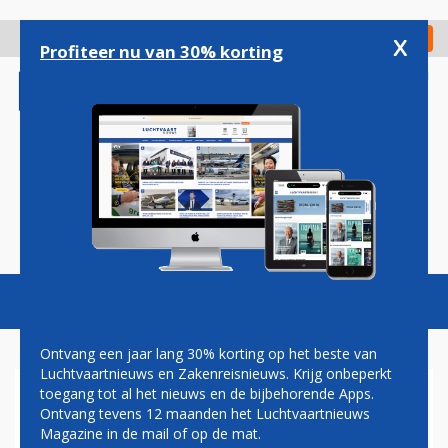
Overslaan
en
x
Digitaal Magazine
Registreer
Check in
naar
Profiteer nu van 30% korting
de
inhoud
gaan
Magazine
Podcasts
Vacatures
Toggl
naviga
Ontvang een jaar lang 30% korting op het beste van
Luchtvaartnieuws en Zakenreisnieuws. Krijg onbeperkt
toegang tot al het nieuws en de bijbehorende Apps.
KOREAN AIR KOMT MET
Ontvang tevens 12 maanden het Luchtvaartnieuws
BELONINGSPROGRAMMA
Magazine in de mail of op de mat.