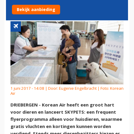
VOOR HUISDIEREN
Bekijk aanbieding
1 juni 2017 - 14:08 | Door:
Eugenie Engelbracht
| Foto: Korean
Air
DRIEBERGEN - Korean Air heeft een groot hart
voor dieren en lanceert SKYPETS: een frequent
flyerprogramma alleen voor huisdieren, waarmee
gratis vluchten en kortingen kunnen worden
verdiend. Steeds meer dierenbezitters kiezen er