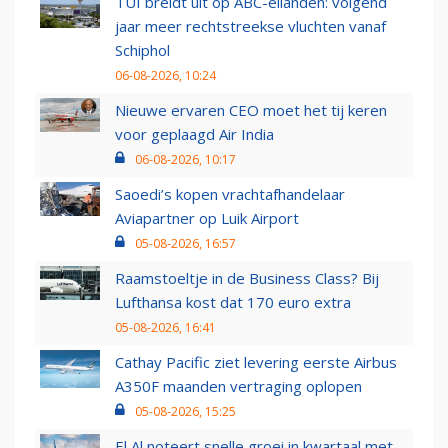
TUI breidt uit op ABC-eilanden: volgend
jaar meer rechtstreekse vluchten vanaf
Schiphol
06-08-2026, 10:24
Nieuwe ervaren CEO moet het tij keren
voor geplaagd Air India
06-08-2026, 10:17
Saoedi’s kopen vrachtafhandelaar
Aviapartner op Luik Airport
05-08-2026, 16:57
Raamstoeltje in de Business Class? Bij
Lufthansa kost dat 170 euro extra
05-08-2026, 16:41
Cathay Pacific ziet levering eerste Airbus
A350F maanden vertraging oplopen
05-08-2026, 15:25
El Al noteert snelle groei in kwartaal met