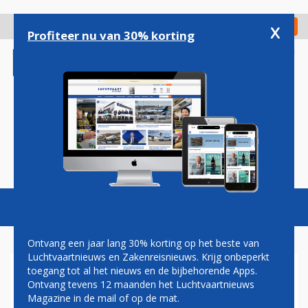
Overslaan
en
x
Digitaal Magazine
Registreer
Check in
naar
Profiteer nu van 30% korting
de
inhoud
gaan
Magazine
Podcasts
Vacatures
Toggl
naviga
Ontvang een jaar lang 30% korting op het beste van
Luchtvaartnieuws en Zakenreisnieuws. Krijg onbeperkt
toegang tot al het nieuws en de bijbehorende Apps.
LUFTHANSA GROUP KOOPT
Ontvang tevens 12 maanden het Luchtvaartnieuws
VOOR 6,5 MILJARD EURO AAN
Magazine in de mail of op de mat.