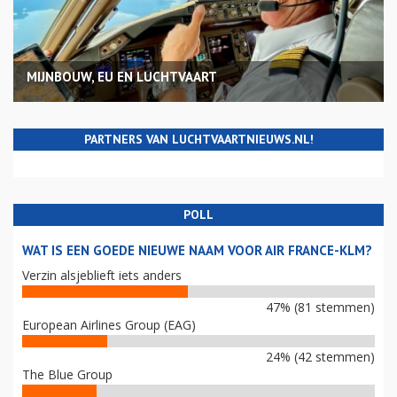
MIJNBOUW, EU EN LUCHTVAART
PARTNERS VAN LUCHTVAARTNIEUWS.NL!
POLL
WAT IS EEN GOEDE NIEUWE NAAM VOOR AIR FRANCE-KLM?
Verzin alsjeblieft iets anders
47% (81 stemmen)
European Airlines Group (EAG)
24% (42 stemmen)
The Blue Group