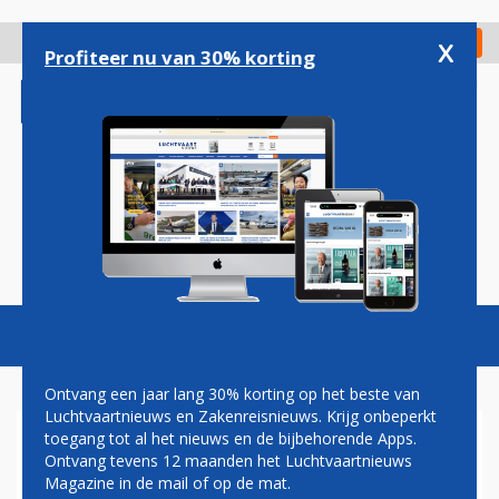
Overslaan
en
x
Digitaal Magazine
Registreer
Check in
naar
Profiteer nu van 30% korting
de
inhoud
gaan
Magazine
Podcasts
Vacatures
Toggl
naviga
Ontvang een jaar lang 30% korting op het beste van
Luchtvaartnieuws en Zakenreisnieuws. Krijg onbeperkt
toegang tot al het nieuws en de bijbehorende Apps.
KRAPTE DREIGT IN
Ontvang tevens 12 maanden het Luchtvaartnieuws
LUCHTVRACHTSECTOR DOOR
Magazine in de mail of op de mat.