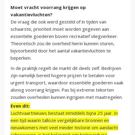
Moet vracht voorrang krijgen op
vakantievluchten?
De vraag die ook werd gesteld of in tijden van
schaarste, prioriteit moet worden gegeven aan
essentiële goederen boven recreatief vliegverkeer.
Theoretisch zou de overheid hierin kunnen sturen,
bijvoorbeeld door het aantal vakantievluchten te
beperken.
In de praktijk regelt de markt dit deels zelf. Bedrijven
zijn namelijk bereid hogere prijzen te betalen voor
urgent transport, waardoor essentiële goederen vaak
alsnog voorrang krijgen. Pas bij extreme tekorten
zouden overheden kunnen ingrijpen met maatregelen.
Even dit:
Luchtvaartnieuws bestaat inmiddels bijna 25 jaar. In
een tijd waarin talloze vergelijkbare bronnen en
nieuwkomers met veel minder historie om aandacht
schreeuwen, is het belangrijk om betrouwbare