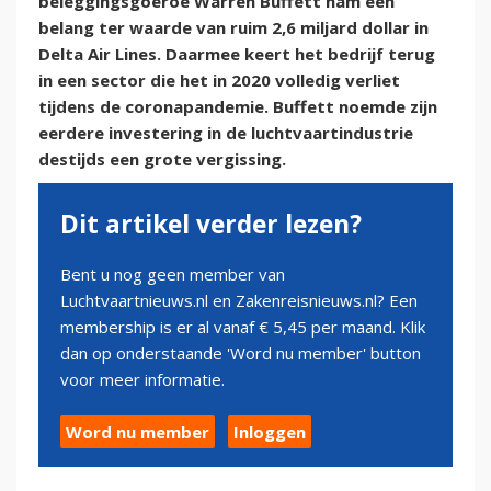
beleggingsgoeroe Warren Buffett nam een
belang ter waarde van ruim 2,6 miljard dollar in
Delta Air Lines. Daarmee keert het bedrijf terug
in een sector die het in 2020 volledig verliet
tijdens de coronapandemie. Buffett noemde zijn
eerdere investering in de luchtvaartindustrie
destijds een grote vergissing.
Dit artikel verder lezen?
Bent u nog geen member van
Luchtvaartnieuws.nl en Zakenreisnieuws.nl? Een
membership is er al vanaf € 5,45 per maand. Klik
dan op onderstaande 'Word nu member' button
voor meer informatie.
Word nu member
Inloggen