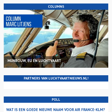
COLUMNS
MIJNBOUW, EU EN LUCHTVAART
PARTNERS VAN LUCHTVAARTNIEUWS.NL!
POLL
WAT IS EEN GOEDE NIEUWE NAAM VOOR AIR FRANCE-KLM?