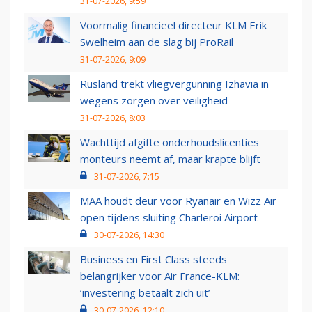
31-07-2026, 9:59
Voormalig financieel directeur KLM Erik
Swelheim aan de slag bij ProRail
31-07-2026, 9:09
Rusland trekt vliegvergunning Izhavia in
wegens zorgen over veiligheid
31-07-2026, 8:03
Wachttijd afgifte onderhoudslicenties
monteurs neemt af, maar krapte blijft
31-07-2026, 7:15
MAA houdt deur voor Ryanair en Wizz Air
open tijdens sluiting Charleroi Airport
30-07-2026, 14:30
Business en First Class steeds
belangrijker voor Air France-KLM:
‘investering betaalt zich uit’
30-07-2026, 12:10