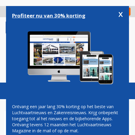
Overslaan
en
x
Digitaal Magazine
Registreer
Check in
naar
Profiteer nu van 30% korting
de
inhoud
gaan
Magazine
Podcasts
Vacatures
Toggl
naviga
Ontvang een jaar lang 30% korting op het beste van
Luchtvaartnieuws en Zakenreisnieuws. Krijg onbeperkt
toegang tot al het nieuws en de bijbehorende Apps.
BERKSHIRE HATHAWAY
Ontvang tevens 12 maanden het Luchtvaartnieuws
GELOOFT WEER IN DE
Magazine in de mail of op de mat.