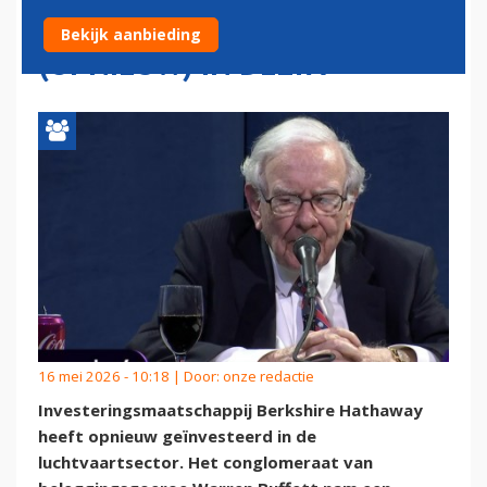
LUCHTVAART EN STAPT
Bekijk aanbieding
(OPNIEUW) IN DELTA
16 mei 2026 - 10:18 | Door:
onze redactie
Investeringsmaatschappij Berkshire Hathaway
heeft opnieuw geïnvesteerd in de
luchtvaartsector. Het conglomeraat van