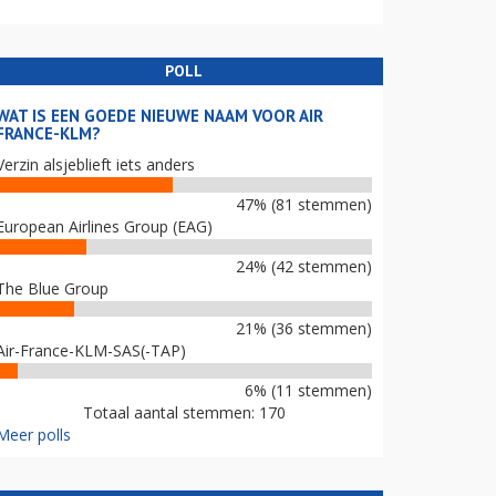
POLL
WAT IS EEN GOEDE NIEUWE NAAM VOOR AIR
FRANCE-KLM?
Verzin alsjeblieft iets anders
47% (81 stemmen)
European Airlines Group (EAG)
24% (42 stemmen)
The Blue Group
21% (36 stemmen)
Air-France-KLM-SAS(-TAP)
6% (11 stemmen)
Totaal aantal stemmen: 170
Meer polls