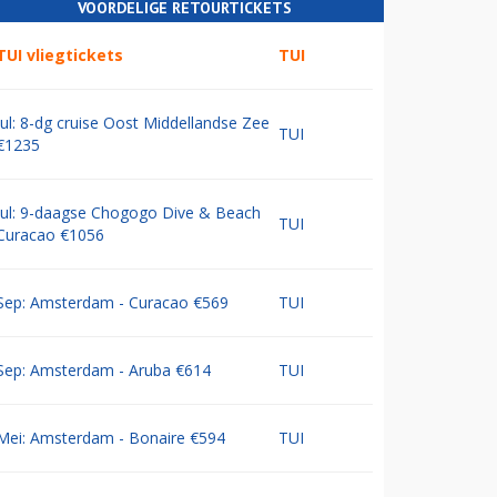
VOORDELIGE RETOURTICKETS
TUI vliegtickets
TUI
Jul: 8-dg cruise Oost Middellandse Zee
TUI
€1235
Jul: 9-daagse Chogogo Dive & Beach
TUI
Curacao €1056
Sep: Amsterdam - Curacao €569
TUI
Sep: Amsterdam - Aruba €614
TUI
Mei: Amsterdam - Bonaire €594
TUI