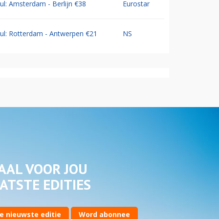
Jul: Amsterdam - Berlijn €38
Eurostar
Jul: Rotterdam - Antwerpen €21
NS
AAL VOOR JOU
ATSTE EDITIES
e nieuwste editie
Word abonnee