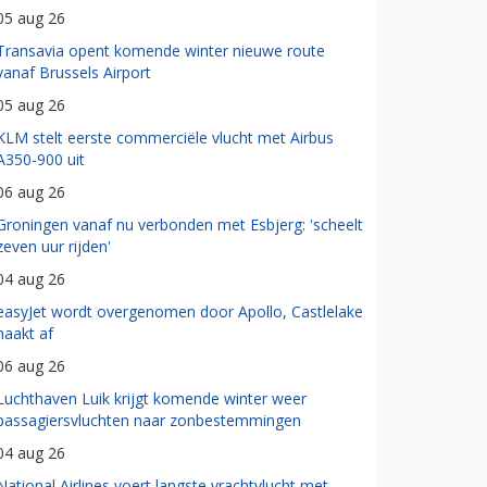
05 aug 26
Transavia opent komende winter nieuwe route
vanaf Brussels Airport
05 aug 26
KLM stelt eerste commerciële vlucht met Airbus
A350-900 uit
06 aug 26
Groningen vanaf nu verbonden met Esbjerg: 'scheelt
zeven uur rijden'
04 aug 26
easyJet wordt overgenomen door Apollo, Castlelake
haakt af
06 aug 26
Luchthaven Luik krijgt komende winter weer
passagiersvluchten naar zonbestemmingen
04 aug 26
National Airlines voert langste vrachtvlucht met