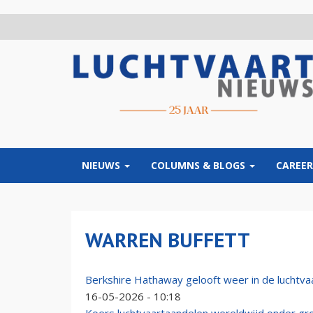
Overslaan
en
naar
de
inhoud
gaan
NIEUWS
COLUMNS & BLOGS
CAREER
WARREN BUFFETT
Berkshire Hathaway gelooft weer in de luchtvaa
16-05-2026 - 10:18