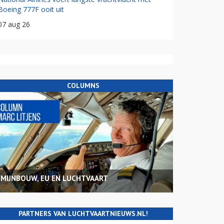
Boeing 777F ooit uit
07 aug 26
COLUMNS
MIJNBOUW, EU EN LUCHTVAART
PARTNERS VAN LUCHTVAARTNIEUWS.NL!