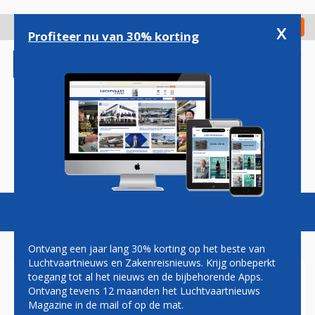
Overslaan
en
x
Digitaal Magazine
Registreer
Check in
naar
Profiteer nu van 30% korting
de
inhoud
gaan
Magazine
Podcasts
Vacatures
Toggl
naviga
Ontvang een jaar lang 30% korting op het beste van
Luchtvaartnieuws en Zakenreisnieuws. Krijg onbeperkt
toegang tot al het nieuws en de bijbehorende Apps.
LUFTHANSA PARKEERT
Ontvang tevens 12 maanden het Luchtvaartnieuws
VLIEGTUIGEN OPGEHEVEN
Magazine in de mail of op de mat.