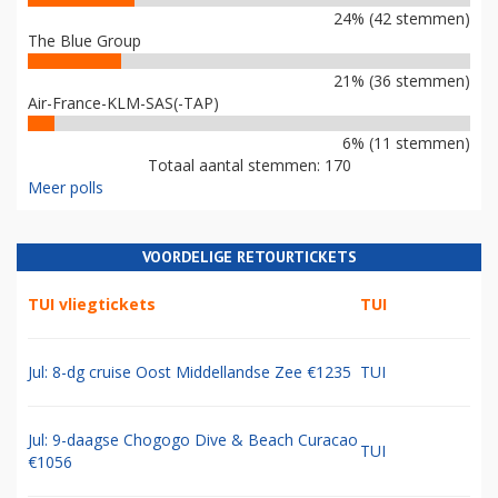
24% (42 stemmen)
The Blue Group
21% (36 stemmen)
Air-France-KLM-SAS(-TAP)
6% (11 stemmen)
Totaal aantal stemmen: 170
Meer polls
VOORDELIGE RETOURTICKETS
TUI vliegtickets
TUI
Jul: 8-dg cruise Oost Middellandse Zee €1235
TUI
Jul: 9-daagse Chogogo Dive & Beach Curacao
TUI
€1056