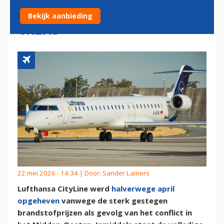
CITYLINE OOK VLAK OVER DE
Bekijk aanbieding
GRENS
22 mei 2026 - 14:34 | Door:
Sander Lamers
Lufthansa CityLine werd
halverwege april
opgeheven
vanwege de sterk gestegen
brandstofprijzen als gevolg van het conflict in