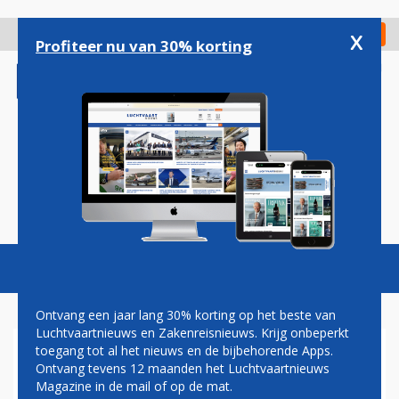
Overslaan
en
x
Digitaal Magazine
Registreer
Check in
naar
Profiteer nu van 30% korting
de
inhoud
gaan
Magazine
Podcasts
Vacatures
Toggl
naviga
Ontvang een jaar lang 30% korting op het beste van
Luchtvaartnieuws en Zakenreisnieuws. Krijg onbeperkt
toegang tot al het nieuws en de bijbehorende Apps.
NIEUWE 'AUSTRALISCHE
Ontvang tevens 12 maanden het Luchtvaartnieuws
RYANAIR' WIL HET OPNEMEN
Magazine in de mail of op de mat.