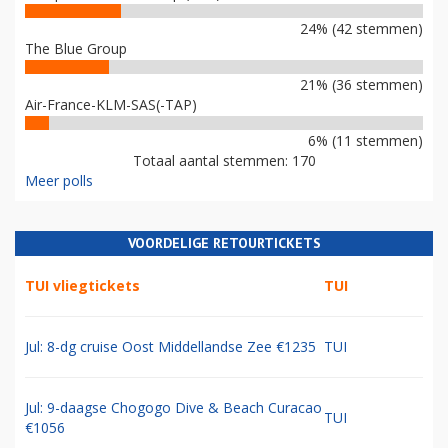
24% (42 stemmen)
The Blue Group
21% (36 stemmen)
Air-France-KLM-SAS(-TAP)
6% (11 stemmen)
Totaal aantal stemmen: 170
Meer polls
VOORDELIGE RETOURTICKETS
TUI vliegtickets
TUI
Jul: 8-dg cruise Oost Middellandse Zee €1235
TUI
Jul: 9-daagse Chogogo Dive & Beach Curacao
TUI
€1056