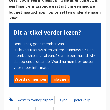
Kelly, voorheen in dienst bij Qantas en Ansett, is
een financieringsronde gestart om een nieuwe
budgetmaatschappij op te zetten onder de naam
‘Zinc’.
Dit artikel verder lezen?
Bent u nog geen member van
Luchtvaartnieuws.nl en Zakenreisnieuws.nl? Een
membership is er al vanaf € 5,45 per maand. Klik
dan op onderstaande 'Word nu member' button
voor meer informatie.
Word nu member
Inloggen
western sydney airport
zync
peter kelly