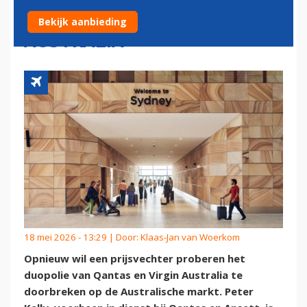
TEGEN QANTAS EN VIRGIN
Bekijk aanbieding
AUSTRALIA
18 mei 2026 - 13:29 | Door:
Klaas-Jan van Woerkom
Opnieuw wil een prijsvechter proberen het
duopolie van Qantas en Virgin Australia te
doorbreken op de Australische markt. Peter