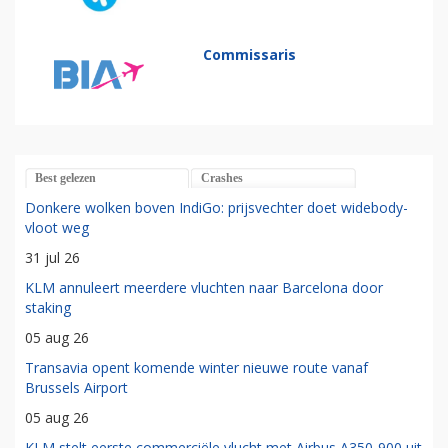
Commissaris
Best gelezen
Crashes
Donkere wolken boven IndiGo: prijsvechter doet widebody-
vloot weg
31 jul 26
KLM annuleert meerdere vluchten naar Barcelona door
staking
05 aug 26
Transavia opent komende winter nieuwe route vanaf
Brussels Airport
05 aug 26
KLM stelt eerste commerciële vlucht met Airbus A350-900 uit