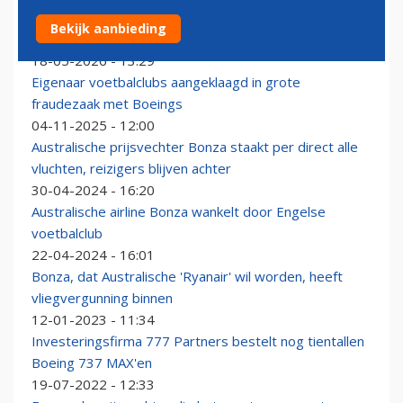
Nieuwe 'Australische Ryanair' wil het opnemen tegen
Bekijk aanbieding
Qantas en Virgin Australia
18-05-2026 - 13:29
Eigenaar voetbalclubs aangeklaagd in grote
fraudezaak met Boeings
04-11-2025 - 12:00
Australische prijsvechter Bonza staakt per direct alle
vluchten, reizigers blijven achter
30-04-2024 - 16:20
Australische airline Bonza wankelt door Engelse
voetbalclub
22-04-2024 - 16:01
Bonza, dat Australische 'Ryanair' wil worden, heeft
vliegvergunning binnen
12-01-2023 - 11:34
Investeringsfirma 777 Partners bestelt nog tientallen
Boeing 737 MAX'en
19-07-2022 - 12:33