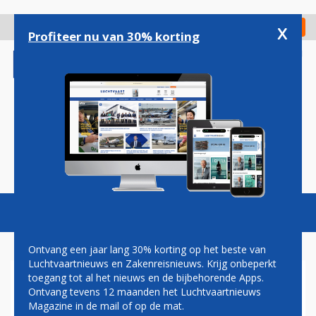
Overslaan
en
x
Digitaal Magazine
Registreer
Check in
naar
Profiteer nu van 30% korting
de
inhoud
gaan
Magazine
Podcasts
Vacatures
Toggl
naviga
Ontvang een jaar lang 30% korting op het beste van
Luchtvaartnieuws en Zakenreisnieuws. Krijg onbeperkt
toegang tot al het nieuws en de bijbehorende Apps.
BONZA
Ontvang tevens 12 maanden het Luchtvaartnieuws
Magazine in de mail of op de mat.