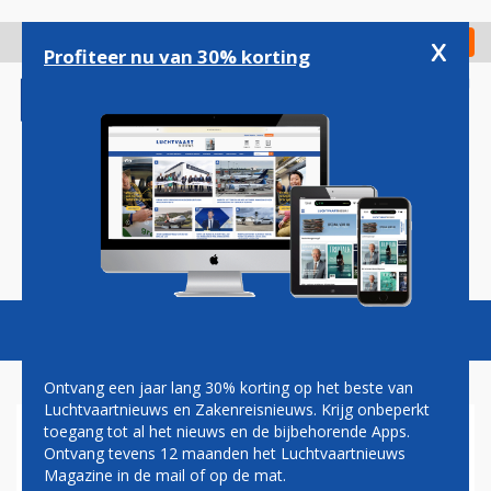
Overslaan
en
x
Digitaal Magazine
Registreer
Check in
naar
Profiteer nu van 30% korting
de
inhoud
gaan
Magazine
Podcasts
Vacatures
Toggl
naviga
Ontvang een jaar lang 30% korting op het beste van
Luchtvaartnieuws en Zakenreisnieuws. Krijg onbeperkt
toegang tot al het nieuws en de bijbehorende Apps.
WESTERN SYDNEY AIRPORT
Ontvang tevens 12 maanden het Luchtvaartnieuws
Magazine in de mail of op de mat.