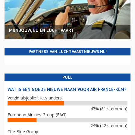
MIJNBOUW, EU EN LUCHTVAART
PARTNERS VAN LUCHTVAARTNIEUWS.NL!
POLL
WAT IS EEN GOEDE NIEUWE NAAM VOOR AIR FRANCE-KLM?
Verzin alsjeblieft iets anders
47% (81 stemmen)
European Airlines Group (EAG)
24% (42 stemmen)
The Blue Group