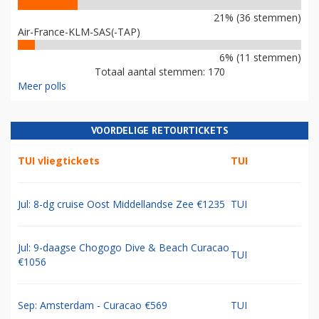
21% (36 stemmen)
Air-France-KLM-SAS(-TAP)
6% (11 stemmen)
Totaal aantal stemmen: 170
Meer polls
VOORDELIGE RETOURTICKETS
TUI vliegtickets
TUI
Jul: 8-dg cruise Oost Middellandse Zee €1235
TUI
Jul: 9-daagse Chogogo Dive & Beach Curacao
TUI
€1056
Sep: Amsterdam - Curacao €569
TUI