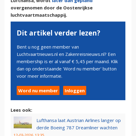
Lufthansa, wordt
later dan gepland
overgenomen door de Oostenrijkse
luchtvaartmaatschappij.
Dit artikel verder lezen?
Bent u nog geen member van
Luchtvaartnieuws.nl en Zakenreisnieuws.nl? Een
membership is er al vanaf € 5,45 per maand. Klik
dan op onderstaande 'Word nu member' button
voor meer informatie.
Word nu member
Inloggen
Lees ook:
Lufthansa laat Austrian Airlines langer op
derde Boeing 787 Dreamliner wachten
12-03-2026, 13:35