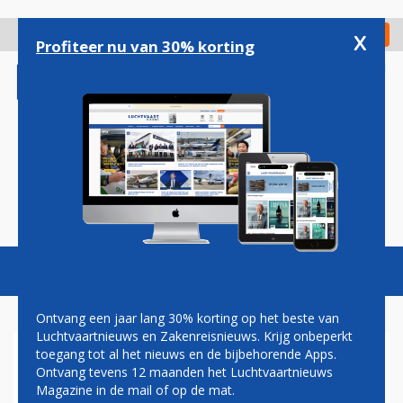
Overslaan
en
x
Digitaal Magazine
Registreer
Check in
naar
Profiteer nu van 30% korting
de
inhoud
gaan
Magazine
Podcasts
Vacatures
Toggl
naviga
Ontvang een jaar lang 30% korting op het beste van
Luchtvaartnieuws en Zakenreisnieuws. Krijg onbeperkt
toegang tot al het nieuws en de bijbehorende Apps.
AUSTRIAN AIRLINES
Ontvang tevens 12 maanden het Luchtvaartnieuws
ONTVANGT (EINDELIJK)
Magazine in de mail of op de mat.