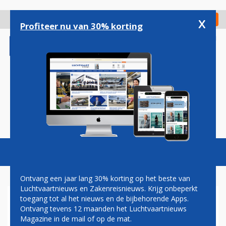
Overslaan
en
x
Digitaal Magazine
Registreer
Check in
naar
Profiteer nu van 30% korting
de
inhoud
gaan
Magazine
Podcasts
Vacatures
Toggl
naviga
Ontvang een jaar lang 30% korting op het beste van
Luchtvaartnieuws en Zakenreisnieuws. Krijg onbeperkt
toegang tot al het nieuws en de bijbehorende Apps.
SCHIPHOL WAARSCHUWT
Ontvang tevens 12 maanden het Luchtvaartnieuws
VOOR LANGE RIJEN BIJ
Magazine in de mail of op de mat.