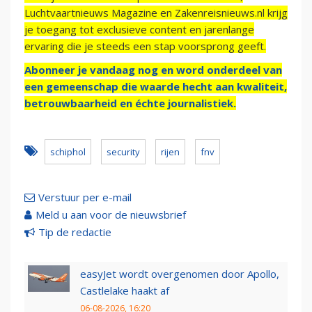
Luchtvaartnieuws Magazine en Zakenreisnieuws.nl krijg
je toegang tot exclusieve content en jarenlange
ervaring die je steeds een stap voorsprong geeft.
Abonneer je vandaag nog en word onderdeel van
een gemeenschap die waarde hecht aan kwaliteit,
betrouwbaarheid en échte journalistiek.
schiphol
security
rijen
fnv
Verstuur per e-mail
Meld u aan voor de nieuwsbrief
Tip de redactie
easyJet wordt overgenomen door Apollo,
Castlelake haakt af
06-08-2026, 16:20