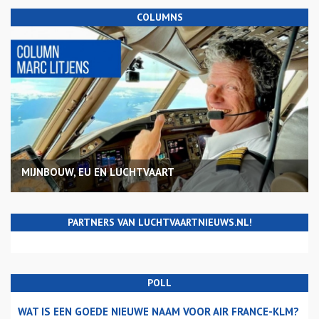
COLUMNS
MIJNBOUW, EU EN LUCHTVAART
PARTNERS VAN LUCHTVAARTNIEUWS.NL!
POLL
WAT IS EEN GOEDE NIEUWE NAAM VOOR AIR FRANCE-KLM?