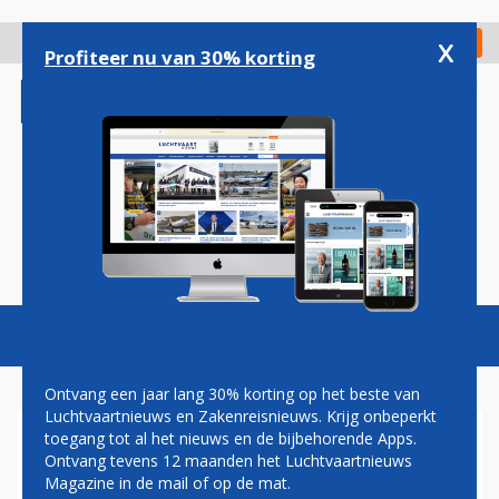
Overslaan
en
x
Digitaal Magazine
Registreer
Check in
naar
Profiteer nu van 30% korting
de
inhoud
gaan
Magazine
Podcasts
Vacatures
Toggl
naviga
Ontvang een jaar lang 30% korting op het beste van
Luchtvaartnieuws en Zakenreisnieuws. Krijg onbeperkt
toegang tot al het nieuws en de bijbehorende Apps.
NA DE VS BEVESTIGT CHINA
Ontvang tevens 12 maanden het Luchtvaartnieuws
NU OOK DEAL VOOR 200
Magazine in de mail of op de mat.