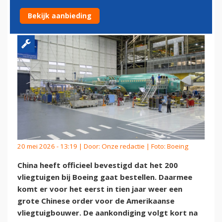
BOEING-TOESTELLEN
Bekijk aanbieding
20 mei 2026 - 13:19 | Door:
Onze redactie
| Foto: Boeing
China heeft officieel bevestigd dat het 200
vliegtuigen bij Boeing gaat bestellen. Daarmee
komt er voor het eerst in tien jaar weer een
grote Chinese order voor de Amerikaanse
vliegtuigbouwer. De aankondiging volgt kort na