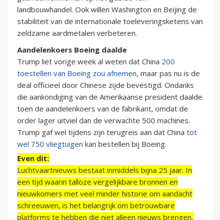
landbouwhandel. Ook willen Washington en Beijing de
stabiliteit van de internationale toeleveringsketens van
zeldzame aardmetalen verbeteren.
Aandelenkoers Boeing daalde
Trump liet vorige week al weten dat China
200
toestellen van Boeing zou afnemen
, maar pas nu is de
deal officieel door Chinese zijde bevestigd. Ondanks
die aankondiging van de Amerikaanse president daalde
toen de aandelenkoers van de fabrikant, omdat de
order lager uitviel dan de verwachte 500 machines.
Trump gaf wel tijdens zijn terugreis aan dat China
tot
wel 750 vliegtuigen
kan bestellen bij Boeing.
Even dit:
Luchtvaartnieuws bestaat inmiddels bijna 25 jaar. In
een tijd waarin talloze vergelijkbare bronnen en
nieuwkomers met veel minder historie om aandacht
schreeuwen, is het belangrijk om betrouwbare
platforms te hebben die niet alleen nieuws brengen,